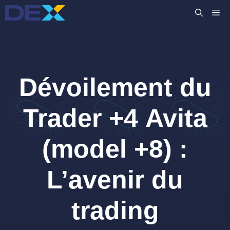
Aller
M
au
contenu
Dévoilement du
Trader +4 Avita
(model +8) :
L’avenir du
trading