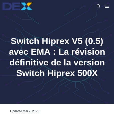
Aller
M
au
contenu
Switch Hiprex V5 (0.5)
avec EMA : La révision
définitive de la version
Switch Hiprex 500X
Updated
mai 7, 2025