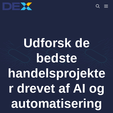
Hop
M
til
indhold
Udforsk de
bedste
handelsprojekte
r drevet af AI og
automatisering