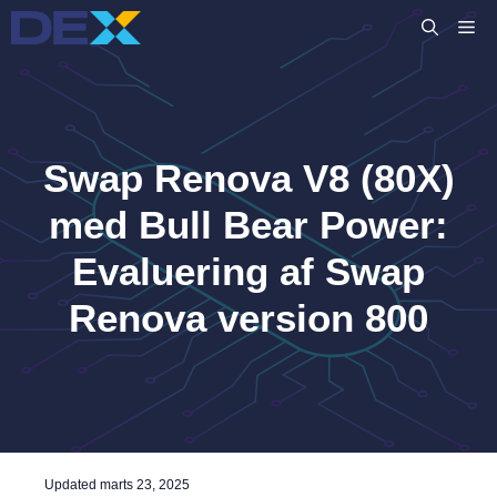
Hop
M
til
indhold
Swap Renova V8 (80X)
med Bull Bear Power:
Evaluering af Swap
Renova version 800
Updated
marts 23, 2025