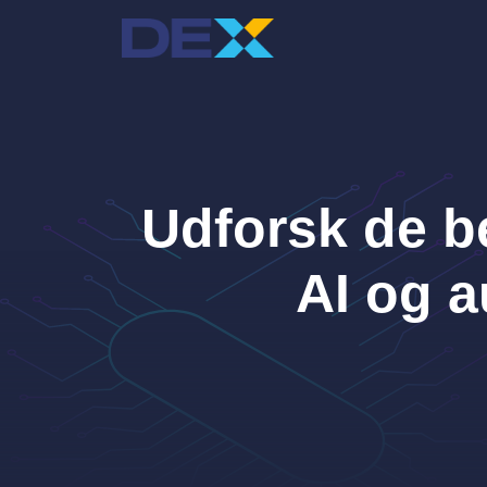
Hop
til
indhold
Udforsk de b
AI og a