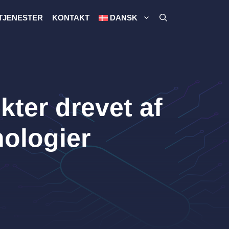
TJENESTER
KONTAKT
DANSK
ter drevet af
nologier