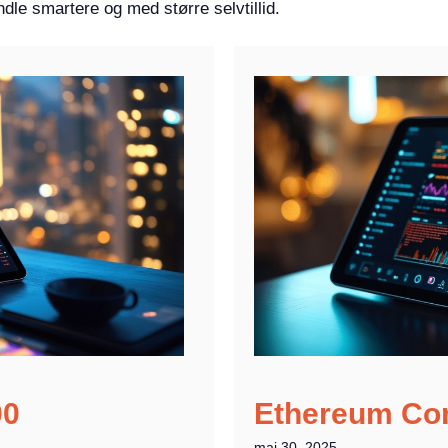
ndle smartere og med større selvtillid.
00
Ethereum Co
maj 30, 2025