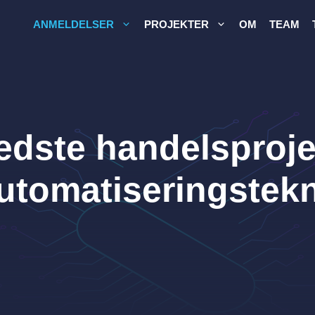
ANMELDELSER
PROJEKTER
OM
TEAM
edste handelsprojek
utomatiseringstek