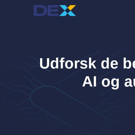
Hop
til
indhold
Udforsk de b
AI og a