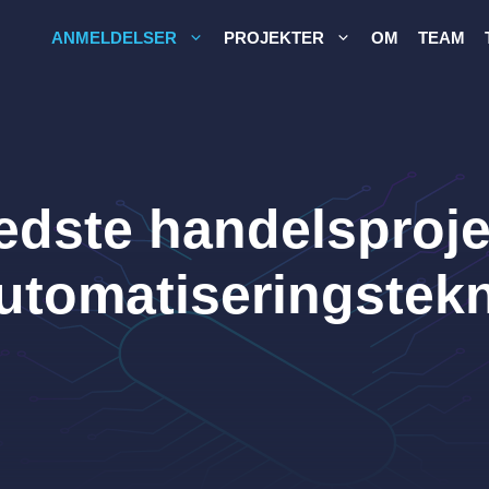
ANMELDELSER
PROJEKTER
OM
TEAM
edste handelsprojek
utomatiseringstek