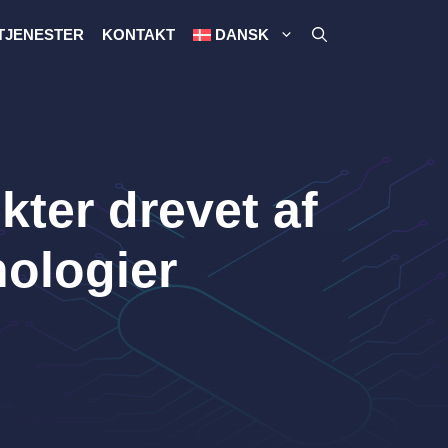
TJENESTER
KONTAKT
DANSK
ter drevet af
nologier