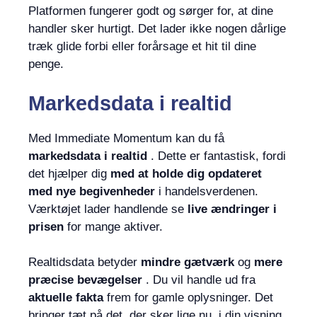
Platformen fungerer godt og sørger for, at dine
handler sker hurtigt. Det lader ikke nogen dårlige
træk glide forbi eller forårsage et hit til dine
penge.
Markedsdata i realtid
Med Immediate Momentum kan du få
markedsdata i realtid
. Dette er fantastisk, fordi
det hjælper dig
med at holde dig opdateret
med nye begivenheder
i handelsverdenen.
Værktøjet lader handlende se
live ændringer i
prisen
for mange aktiver.
Realtidsdata betyder
mindre gætværk
og
mere
præcise bevægelser
. Du vil handle ud fra
aktuelle fakta
frem for gamle oplysninger. Det
bringer tæt på det, der sker lige nu, i din visning,