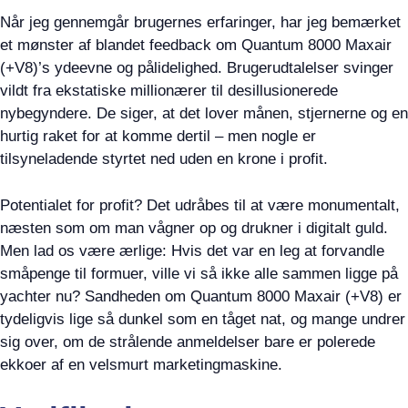
Når jeg gennemgår brugernes erfaringer, har jeg bemærket
et mønster af blandet feedback om Quantum 8000 Maxair
(+V8)’s ydeevne og pålidelighed. Brugerudtalelser svinger
vildt fra ekstatiske millionærer til desillusionerede
nybegyndere. De siger, at det lover månen, stjernerne og en
hurtig raket for at komme dertil – men nogle er
tilsyneladende styrtet ned uden en krone i profit.
Potentialet for profit? Det udråbes til at være monumentalt,
næsten som om man vågner op og drukner i digitalt guld.
Men lad os være ærlige: Hvis det var en leg at forvandle
småpenge til formuer, ville vi så ikke alle sammen ligge på
yachter nu? Sandheden om Quantum 8000 Maxair (+V8) er
tydeligvis lige så dunkel som en tåget nat, og mange undrer
sig over, om de strålende anmeldelser bare er polerede
ekkoer af en velsmurt marketingmaskine.