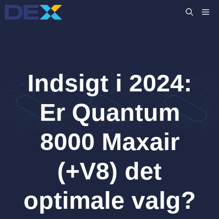
Hop
M
til
indhold
Indsigt i 2024:
Er Quantum
8000 Maxair
(+V8) det
optimale valg?