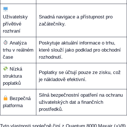
Uživatelsky
Snadná navigace a přístupnost pro
přívětivé
začátečníky.
rozhraní
Analýza
Poskytuje aktuální informace o trhu,
trhu v reálném
které slouží jako podklad pro obchodní
čase
rozhodnutí.
Nízká
Poplatky se účtují pouze ze zisku, což
struktura
je nákladově efektivní.
poplatků
Silná bezpečnostní opatření na ochranu
Bezpečná
uživatelských dat a finančních
platforma
prostředků.
Tyto vlastnosti společně činí z Quantum 8000 Maxair (+V8)