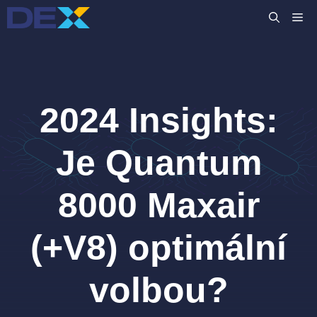
Přeskočit
M
na
obsah
2024 Insights:
Je Quantum
8000 Maxair
(+V8) optimální
volbou?