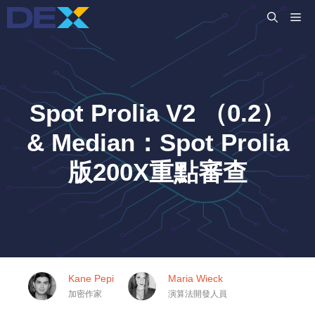
跳
M
至
主
要
內
容
Spot Prolia V2 （0.2）
& Median：Spot Prolia
版200X重點審查
Kane Pepi
Maria Wieck
加密作家
演算法開發人員