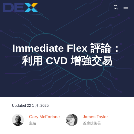
跳
M
至
主
要
內
容
Immediate Flex 評論：
利用 CVD 增強交易
Updated
22 1 月, 2025
Gary McFarlane
James Taylor
主編
首席技術長