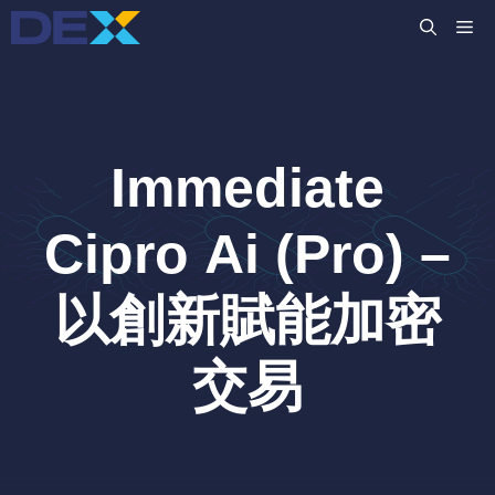
跳
M
至
主
要
內
容
Immediate
Cipro Ai (Pro) –
以創新賦能加密
交易