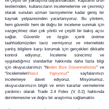
ve çeşitli bir yaklaşıma dayanmaktadır. Kapsamlı ürün
testlerinden, kullanıcıların incelemelerine ve çevrimiçi
olarak sunulan uzman tavsiyelerine kadar geniş bir
kaynak yelpazesinden yararlanıyoruz. Bu yöntem,
hem güvenilir hem de doğru bir inceleme sunmak için
vazgeçilmez olan çok yönlü ve çeşitli bir bakış açısı
sağlar. Güvenilir ve özgün içerik üretme
taahhüdümüzden taviz vermiyoruz ve internetteki
yanlış bilgilere karşı korumak için gerçekleri dikkatle
kontrol ediyoruz. İnceleme sürecimiz ve
uyguladığımız standartlar hakkında daha fazla bilgi
için okuyucularımızı “N
eden Bize Güvenmelisiniz
” ve
“İncelemeleri
Nasıl Yapıyoruz
” sayfalarımızı
incelemeye davet ediyoruz. Misyonumuz,
okuyucularımızın bilgili ve emin kararlar vermelerine
yardımcı olarak Trade 2.4 Folex (V 0.2) hakkında
derinlemesine ve doğru bir araştırma sağlamaktır.