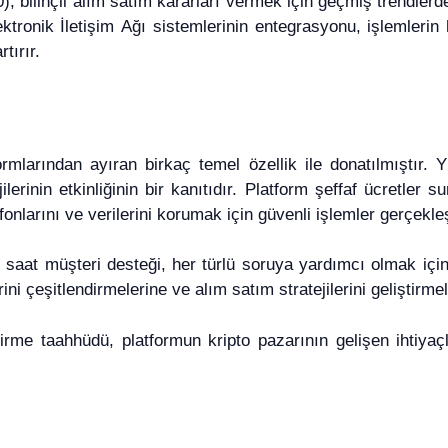
), bilinçli alım satım kararları vermek için geçmiş trendler
ktronik İletişim Ağı sistemlerinin entegrasyonu, işlemlerin h
tırır.
mlarından ayıran birkaç temel özellik ile donatılmıştır. 
ojilerinin etkinliğinin bir kanıtıdır. Platform şeffaf ücretle
onlarını ve verilerini korumak için güvenli işlemler gerçekle
4 saat müşteri desteği, her türlü soruya yardımcı olmak içi
erini çeşitlendirmelerine ve alım satım stratejilerini geliştirme
rme taahhüdü, platformun kripto pazarının gelişen ihtiyaçlar