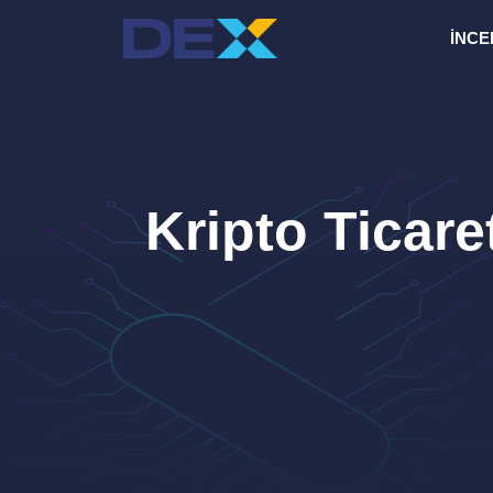
İçeriğe
İNCE
atla
Kripto Ticare