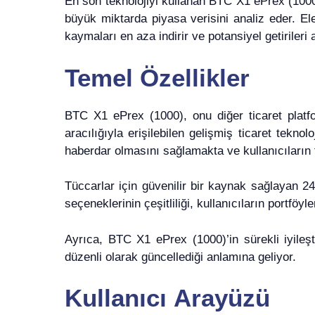
En son teknolojiyi kullanan BTC X1 ePrex (1000
büyük miktarda piyasa verisini analiz eder. Ele
kaymaları en aza indirir ve potansiyel getirileri ar
Temel Özellikler
BTC X1 ePrex (1000), onu diğer ticaret platfor
aracılığıyla erişilebilen gelişmiş ticaret teknol
haberdar olmasını sağlamakta ve kullanıcıların f
Tüccarlar için güvenilir bir kaynak sağlayan 2
seçeneklerinin çeşitliliği, kullanıcıların portföyl
Ayrıca, BTC X1 ePrex (1000)’in sürekli iyileşti
düzenli olarak güncellediği anlamına geliyor.
Kullanıcı Arayüzü