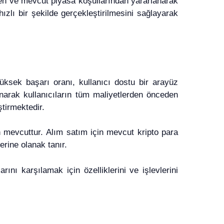
den ve mevcut piyasa koşullarından yararlanarak
ızlı bir şekilde gerçekleştirilmesini sağlayarak
Yüksek başarı oranı, kullanıcı dostu bir arayüz
r sunarak kullanıcıların tüm maliyetlerden önceden
ştirmektedir.
n mevcuttur. Alım satım için mevcut kripto para
lerine olanak tanır.
ını karşılamak için özelliklerini ve işlevlerini