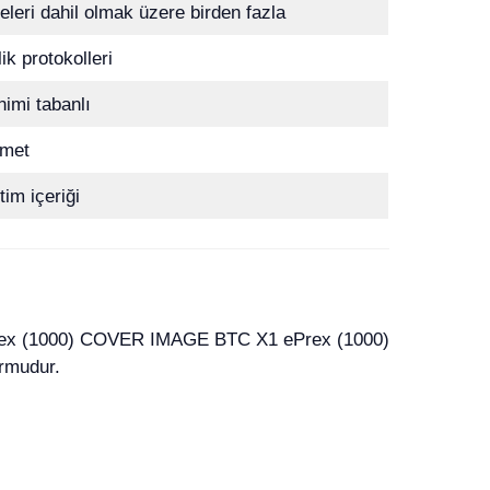
eleri dahil olmak üzere birden fazla
k protokolleri
imi tabanlı
zmet
tim içeriği
ormudur.