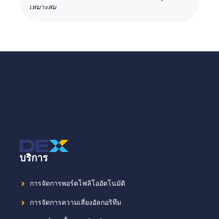
เหมาะสม
บริการ
การจัดการพอร์ตโฟลิโออัตโนมัติ
การจัดการความเสี่ยงอัลกอริทึม