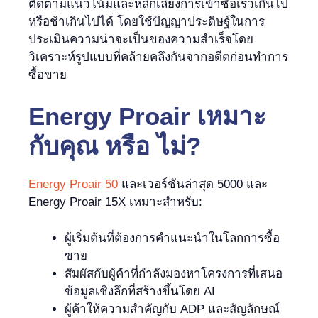
ติดตามแนวโน้มและหลีกเลี่ยงการเข้าซื้อเร็วเกินไป
หรือช้าเกินไปได้ โดยใช้ปัญญาประดิษฐ์ในการ
ประเมินความน่าจะเป็นของความสำเร็จโดย
วิเคราะห์รูปแบบที่คล้ายคลึงกันจากอดีตก่อนทำการ
ซื้อขาย
Energy Proair
เหมาะ
กับคุณ
หรือ
ไม่?
Energy Proair 50
และเวอร์ชันล่าสุด 5000 และ
Energy Proair 15X เหมาะสำหรับ:
ผู้เริ่มต้นที่ต้องการคำแนะนำในโลกการซื้อ
ขาย
สัมผัสกับผู้ค้าที่กำลังมองหาโครงการที่เสนอ
ข้อมูลเชิงลึกที่สร้างขึ้นโดย AI
ผู้ค้าให้ความสำคัญกับ ADP และสัญลักษณ์