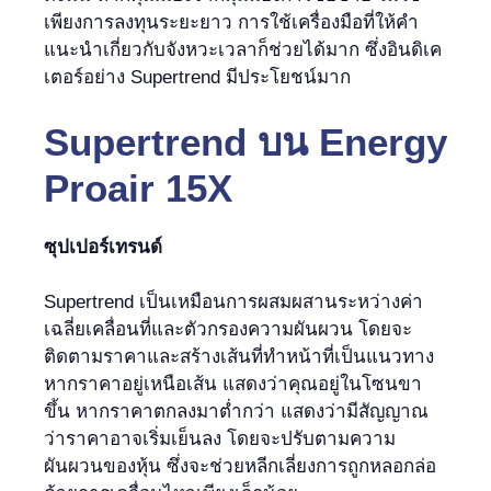
เพียงการลงทุนระยะยาว การใช้เครื่องมือที่ให้คำ
แนะนำเกี่ยวกับจังหวะเวลาก็ช่วยได้มาก ซึ่งอินดิเค
เตอร์อย่าง Supertrend มีประโยชน์มาก
Supertrend
บน
Energy
Proair 15X
ซุปเปอร์เทรนด์
Supertrend เป็นเหมือนการผสมผสานระหว่างค่า
เฉลี่ยเคลื่อนที่และตัวกรองความผันผวน โดยจะ
ติดตามราคาและสร้างเส้นที่ทำหน้าที่เป็นแนวทาง
หากราคาอยู่เหนือเส้น แสดงว่าคุณอยู่ในโซนขา
ขึ้น หากราคาตกลงมาต่ำกว่า แสดงว่ามีสัญญาณ
ว่าราคาอาจเริ่มเย็นลง โดยจะปรับตามความ
ผันผวนของหุ้น ซึ่งจะช่วยหลีกเลี่ยงการถูกหลอกล่อ