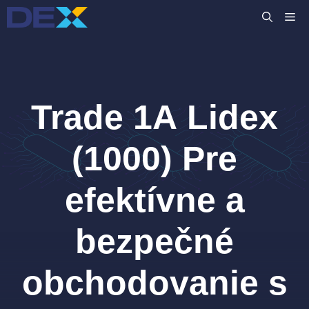
Preskočiť
M
na
obsah
Trade 1A Lidex
(1000) Pre
efektívne a
bezpečné
obchodovanie s