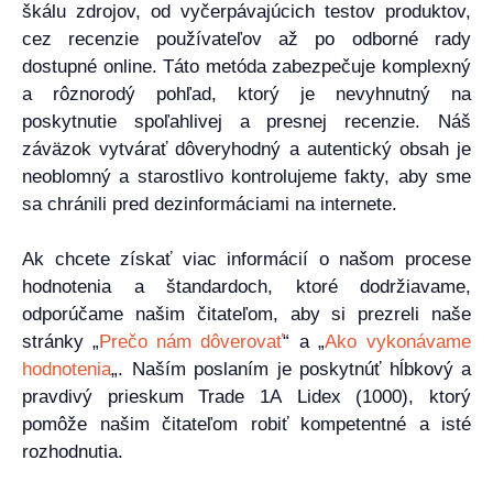
škálu zdrojov, od vyčerpávajúcich testov produktov,
cez recenzie používateľov až po odborné rady
dostupné online. Táto metóda zabezpečuje komplexný
a rôznorodý pohľad, ktorý je nevyhnutný na
poskytnutie spoľahlivej a presnej recenzie. Náš
záväzok vytvárať dôveryhodný a autentický obsah je
neoblomný a starostlivo kontrolujeme fakty, aby sme
sa chránili pred dezinformáciami na internete.
Ak chcete získať viac informácií o našom procese
hodnotenia a štandardoch, ktoré dodržiavame,
odporúčame našim čitateľom, aby si prezreli naše
stránky „
Prečo nám dôverovať
“ a „
Ako vykonávame
hodnotenia
„. Naším poslaním je poskytnúť hĺbkový a
pravdivý prieskum Trade 1A Lidex (1000), ktorý
pomôže našim čitateľom robiť kompetentné a isté
rozhodnutia.