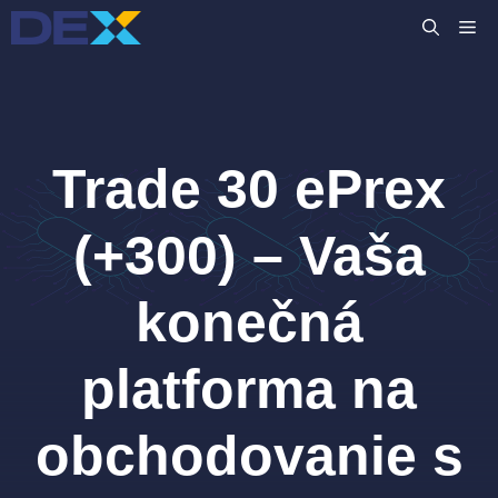
Preskočiť
M
na
obsah
Trade 30 ePrex
(+300) – Vaša
konečná
platforma na
obchodovanie s