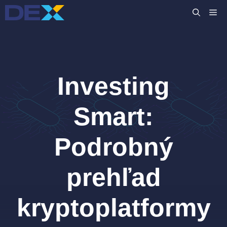
Preskočiť
M
na
obsah
Investing
Smart:
Podrobný
prehľad
kryptoplatformy