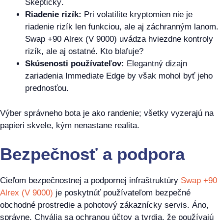
Skeptický.
Riadenie rizík:
Pri volatilite kryptomien nie je
riadenie rizík len funkciou, ale aj záchranným lanom.
Swap +90 Alrex (V 9000) uvádza hviezdne kontroly
rizík, ale aj ostatné. Kto blafuje?
Skúsenosti používateľov:
Elegantný dizajn
zariadenia Immediate Edge by však mohol byť jeho
prednosťou.
Výber správneho bota je ako randenie; všetky vyzerajú na
papieri skvele, kým nenastane realita.
Bezpečnosť a podpora
Cieľom bezpečnostnej a podpornej infraštruktúry
Swap +90
Alrex (V 9000)
je poskytnúť používateľom bezpečné
obchodné prostredie a pohotový zákaznícky servis. Áno,
správne. Chvália sa ochranou účtov a tvrdia, že používajú