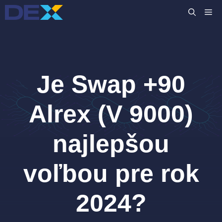
Preskočiť
M
na
obsah
Je Swap +90
Alrex (V 9000)
najlepšou
voľbou pre rok
2024?