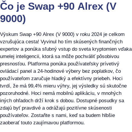
Čo je Swap +90 Alrex (V
9000)
Výskum Swap +90 Alrex (V 9000) v roku 2024 je celkom
vzrušujúca cesta! Vyvinul ho tím skúsených finančných
expertov a ponúka sľubný vstup do sveta kryptomien vďaka
umelej inteligencii, ktorá sa môže pochváliť pôsobivou
presnosťou. Platforma ponúka používateľsky prívetivý
ovládací panel a 24-hodinové výbery bez poplatkov, čo
používateľom zaručuje hladký a efektívny priebeh. Hoci
tvrdí, že má 99,4% mieru výhry, jej výsledky sú skutočne
pozoruhodné. Hoci nemá mobilnú aplikáciu, v mnohých
iných ohľadoch drží krok s dobou. Dostupné posudky sa
zdajú byť pravdivé a odrážajú pozitívne skúsenosti
používateľov. Zostaňte s nami, keď sa budem hlbšie
zaoberať touto zaujímavou platformou.