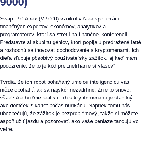
9000)
Swap +90 Alrex (V 9000) vznikol vďaka spolupráci
finančných expertov, ekonómov, analytikov a
programátorov, ktorí sa stretli na finančnej konferencii.
Predstavte si skupinu géniov, ktorí popíjajú predražené latté
a rozhodnú sa inovovať obchodovanie s kryptomenami. Ich
dieťa sľubuje pôsobivý používateľský zážitok, aj keď mám
podozrenie, že to je kód pre „netrhanie si vlasov“.
Tvrdia, že ich robot poháňaný umelou inteligenciou vás
môže obohatiť, ak sa najskôr nezadrhne. Znie to snovo,
však? Ale buďme realisti, trh s kryptomenami je stabilný
ako domček z kariet počas hurikánu. Napriek tomu nás
ubezpečujú, že zážitok je bezproblémový, takže si môžete
aspoň užiť jazdu a pozorovať, ako vaše peniaze tancujú vo
vetre.