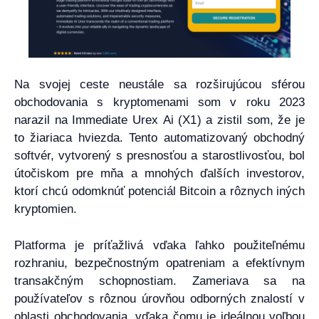
Na svojej ceste neustále sa rozširujúcou sférou
obchodovania s kryptomenami som v roku 2023
narazil na Immediate Urex Ai (X1) a zistil som, že je
to žiariaca hviezda. Tento automatizovaný obchodný
softvér, vytvorený s presnosťou a starostlivosťou, bol
útočiskom pre mňa a mnohých ďalších investorov,
ktorí chcú odomknúť potenciál Bitcoin a rôznych iných
kryptomien.
Platforma je príťažlivá vďaka ľahko použiteľnému
rozhraniu, bezpečnostným opatreniam a efektívnym
transakčným schopnostiam. Zameriava sa na
používateľov s rôznou úrovňou odborných znalostí v
oblasti obchodovania, vďaka čomu je ideálnou voľbou