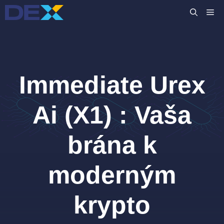
Preskočiť
M
na
obsah
Immediate Urex
Ai (X1) : Vaša
brána k
moderným
krypto