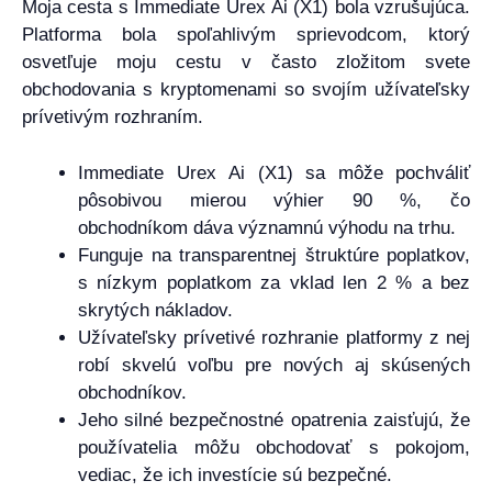
Moja cesta s Immediate Urex Ai (X1) bola vzrušujúca.
Platforma bola spoľahlivým sprievodcom, ktorý
osvetľuje moju cestu v často zložitom svete
obchodovania s kryptomenami so svojím užívateľsky
prívetivým rozhraním.
Immediate Urex Ai (X1) sa môže pochváliť
pôsobivou mierou výhier 90 %, čo
obchodníkom dáva významnú výhodu na trhu.
Funguje na transparentnej štruktúre poplatkov,
s nízkym poplatkom za vklad len 2 % a bez
skrytých nákladov.
Užívateľsky prívetivé rozhranie platformy z nej
robí skvelú voľbu pre nových aj skúsených
obchodníkov.
Jeho silné bezpečnostné opatrenia zaisťujú, že
používatelia môžu obchodovať s pokojom,
vediac, že ​​ich investície sú bezpečné.