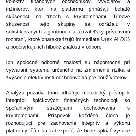
kolektív finančných obchodníkov, vývojárov a
inžinierov, ktorí na platformu prinášajú bohaté
skúsenosti na trhoch s kryptomenami. Tímové
skúsenosti tejto skupiny sa odrážajú v
sofistikovaných algoritmoch a užívateľsky prívetivom
rozhraní, ktoré charakterizujú Immediate Urex Ai (X1)
a podčiarkujú ich hlboké znalosti v odbore.
Ich spoločné odborné znalosti sú nápomocné pri
vytváraní systému určeného na zmiernenie rizika a
zvýšenie efektívnosti obchodovania pre používateľov.
Analýza pozadia tímu odhaľuje metodický prístup k
integrácii špičkových finančných technológií so
spoľahlivými stratégiami obchodovania s
kryptomenami. Príspevok každého člena je
rozhodujúci pre zachovanie integrity a výkonu
platformy, čím sa zabezpečí, že bude spĺňať vysoké