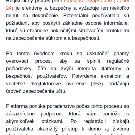
Registračný proces pre
Immediate Avapro 360 (Model
24)
je efektívny a bezpečný a vyžaduje len niekoľko
minút na dokončenie. Potenciálni používatelia sú
požiadaní, aby poskytli základné osobné informácie,
ktoré sú chránené pokročilými šifrovacími protokolmi
na zabezpečenie súkromia a bezpečnosti.
Po tomto úvodnom kroku sa uskutoční priamy
overovací proces, aby sa splnili regulačné
požiadavky, čím sa zvýši integrita platformy a
bezpečnosť používateľov. Potvrdenie e-mailom a
voliteľné dvojfaktorové overenie (2FA) pridávajú
úroveň zabezpečenia účtu.
Platforma ponúka poradenstvo počas tohto procesu so
zákazníckou podporou, ktorá vám pomôže s
akýmikoľvek otázkami. Po registrácii získajú
používatelia okamžitý prístup k demo aj živému