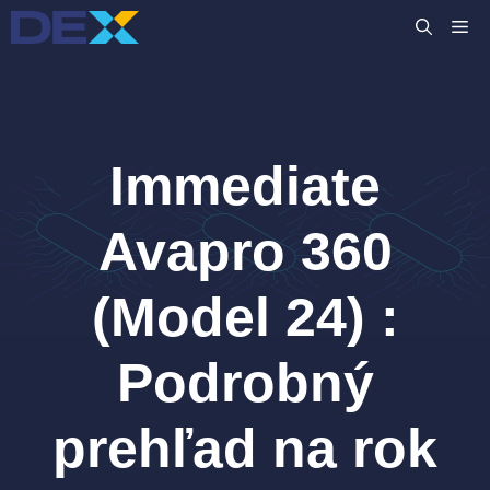
Preskočiť
M
na
obsah
Immediate
Avapro 360
(Model 24) :
Podrobný
prehľad na rok