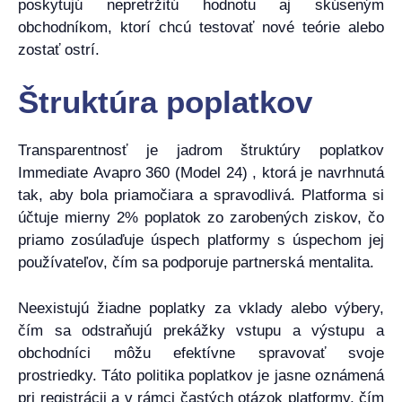
poskytujú nepretržitú hodnotu aj skúseným
obchodníkom, ktorí chcú testovať nové teórie alebo
zostať ostrí.
Štruktúra poplatkov
Transparentnosť je jadrom štruktúry poplatkov
Immediate Avapro 360 (Model 24) , ktorá je navrhnutá
tak, aby bola priamočiara a spravodlivá. Platforma si
účtuje mierny 2% poplatok zo zarobených ziskov, čo
priamo zosúlaďuje úspech platformy s úspechom jej
používateľov, čím sa podporuje partnerská mentalita.
Neexistujú žiadne poplatky za vklady alebo výbery,
čím sa odstraňujú prekážky vstupu a výstupu a
obchodníci môžu efektívne spravovať svoje
prostriedky. Táto politika poplatkov je jasne oznámená
pri registrácii a v rámci častých otázok platformy, čím