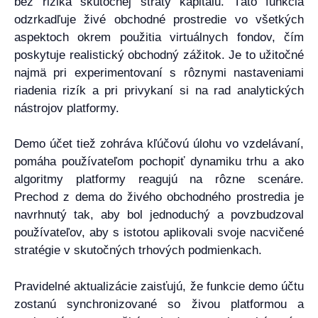
bez rizika skutočnej straty kapitálu. Táto funkcia
odzrkadľuje živé obchodné prostredie vo všetkých
aspektoch okrem použitia virtuálnych fondov, čím
poskytuje realistický obchodný zážitok. Je to užitočné
najmä pri experimentovaní s rôznymi nastaveniami
riadenia rizík a pri privykaní si na rad analytických
nástrojov platformy.
Demo účet tiež zohráva kľúčovú úlohu vo vzdelávaní,
pomáha používateľom pochopiť dynamiku trhu a ako
algoritmy platformy reagujú na rôzne scenáre.
Prechod z dema do živého obchodného prostredia je
navrhnutý tak, aby bol jednoduchý a povzbudzoval
používateľov, aby s istotou aplikovali svoje nacvičené
stratégie v skutočných trhových podmienkach.
Pravidelné aktualizácie zaisťujú, že funkcie demo účtu
zostanú synchronizované so živou platformou a