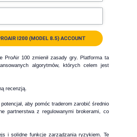
ROAIR I200 (MODEL 8.5) ACCOUNT
 ProAir 100 zmienił zasady gry. Platforma ta
awansowanych algorytmów, których celem jest
ną recenzją.
o potencjał, aby pomóc traderom zarobić średnio
ne partnerstwa z regulowanymi brokerami, co
js i solidne funkcje zarządzania ryzykiem. Te