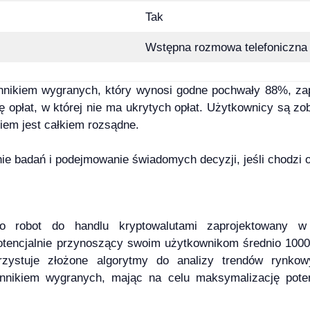
Tak
Wstępna rozmowa telefoniczna
nnikiem wygranych, który wynosi godne pochwały 88%, zap
rę opłat, w której nie ma ukrytych opłat. Użytkownicy są zob
iem jest całkiem rozsądne.
e badań i podejmowanie świadomych decyzji, jeśli chodzi o
o robot do handlu kryptowalutami zaprojektowany w
potencjalnie przynoszący swoim użytkownikom średnio 100
zystuje złożone algorytmy do analizy trendów rynkow
nnikiem wygranych, mając na celu maksymalizację poten