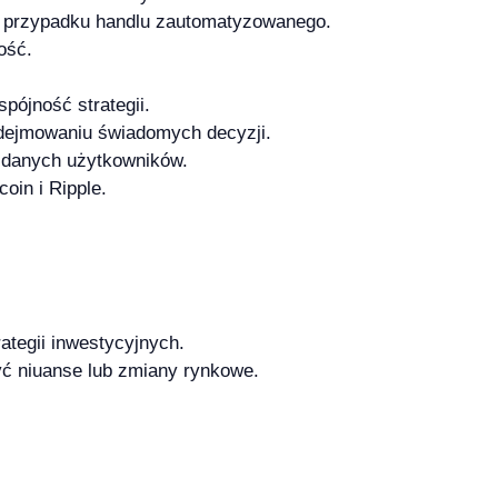
w przypadku handlu zautomatyzowanego.
ość.
pójność strategii.
dejmowaniu świadomych decyzji.
 danych użytkowników.
oin i Ripple.
tegii inwestycyjnych.
ć niuanse lub zmiany rynkowe.