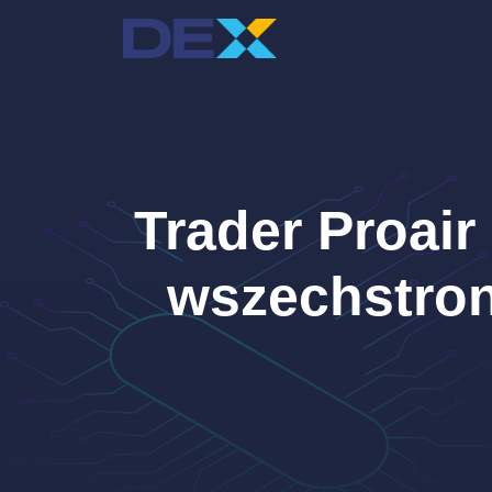
Przejdź
do
treści
Trader Proair
wszechstron