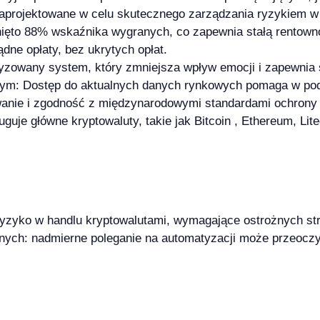
 zaprojektowane w celu skutecznego zarządzania ryzykiem 
ięto 88% wskaźnika wygranych, co zapewnia stałą rentown
ądne opłaty, bez ukrytych opłat.
zowany system, który zmniejsza wpływ emocji i zapewnia s
tym: Dostęp do aktualnych danych rynkowych pomaga w po
owanie i zgodność z międzynarodowymi standardami ochrony
uje główne kryptowaluty, takie jak Bitcoin , Ethereum, Litec
yzyko w handlu kryptowalutami, wymagające ostrożnych stra
ch: nadmierne poleganie na automatyzacji może przeoczy