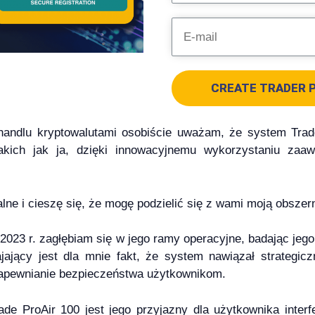
CREATE TRADER P
andlu kryptowalutami osobiście uważam, że system Trade
takich jak ja, dzięki innowacyjnemu wykorzystaniu za
lne i cieszę się, że mogę podzielić się z wami moją obszer
 2023 r. zagłębiam się w jego ramy operacyjne, badając jeg
ający jest dla mnie fakt, że system nawiązał strategicz
apewnianie bezpieczeństwa użytkownikom.
e ProAir 100 jest jego przyjazny dla użytkownika interfe