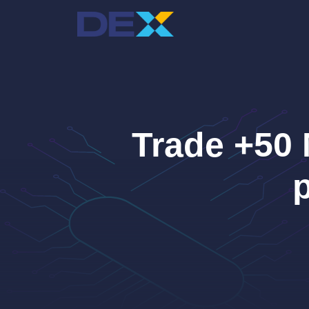
Przejdź
do
treści
Trade +50 