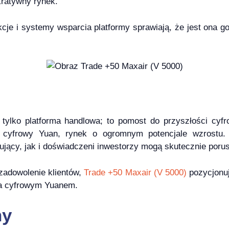
kratywny rynek.
kcje i systemy wsparcia platformy sprawiają, że jest ona 
 tylko platforma handlowa; to pomost do przyszłości cyf
yfrowy Yuan, rynek o ogromnym potencjale wzrostu. P
jący, jak i doświadczeni inwestorzy mogą skutecznie porus
zadowolenie klientów,
Trade +50 Maxair (V 5000)
pozycjonuj
za cyfrowym Yuanem.
ny