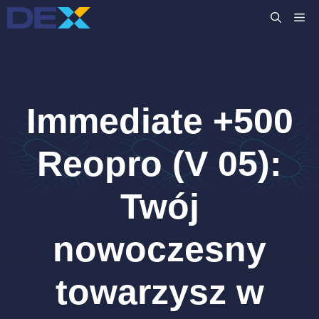
Przejdź
M
do
treści
Immediate +500
Reopro (V 05):
Twój
nowoczesny
towarzysz w