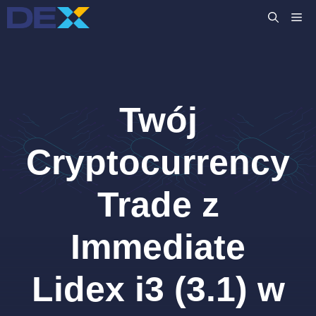
Przejdź
M
do
treści
Twój
Cryptocurrency
Trade z
Immediate
Lidex i3 (3.1) w