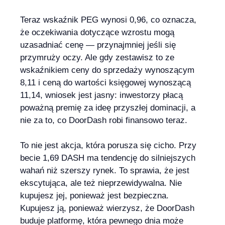
Teraz wskaźnik PEG wynosi 0,96, co oznacza,
że oczekiwania dotyczące wzrostu mogą
uzasadniać cenę — przynajmniej jeśli się
przymruży oczy. Ale gdy zestawisz to ze
wskaźnikiem ceny do sprzedaży wynoszącym
8,11 i ceną do wartości księgowej wynoszącą
11,14, wniosek jest jasny: inwestorzy płacą
poważną premię za ideę przyszłej dominacji, a
nie za to, co DoorDash robi finansowo teraz.
To nie jest akcja, która porusza się cicho. Przy
becie 1,69 DASH ma tendencję do silniejszych
wahań niż szerszy rynek. To sprawia, że jest
ekscytująca, ale też nieprzewidywalna. Nie
kupujesz jej, ponieważ jest bezpieczna.
Kupujesz ją, ponieważ wierzysz, że DoorDash
buduje platformę, która pewnego dnia może