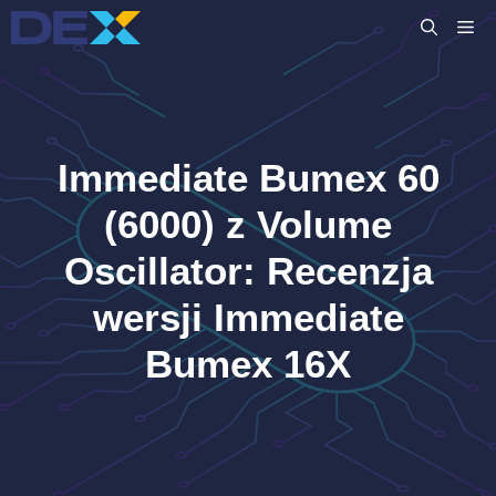
Przejdź
M
do
treści
Immediate Bumex 60
(6000) z Volume
Oscillator: Recenzja
wersji Immediate
Bumex 16X