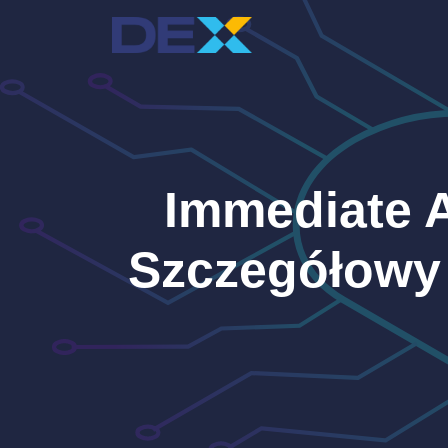
Przejdź
do
treści
Immediate A
Szczegółowy 