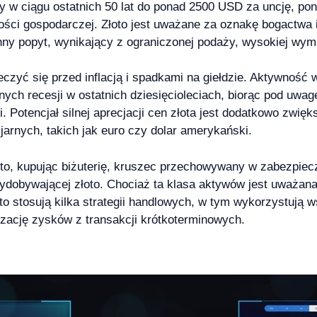
 w ciągu ostatnich 50 lat do ponad 2500 USD za uncję, pon
ności gospodarczej. Złoto jest uważane za oznakę bogactwa
y popyt, wynikający z ograniczonej podaży, wysokiej wymien
eczyć się przed inflacją i spadkami na giełdzie. Aktywność 
ch recesji w ostatnich dziesięcioleciach, biorąc pod uwagę
 Potencjał silnej aprecjacji cen złota jest dodatkowo zwię
jarnych, takich jak euro czy dolar amerykański.
o, kupując biżuterię, kruszec przechowywany w zabezpiecz
wydobywającej złoto. Chociaż ta klasa aktywów jest uważan
sto stosują kilka strategii handlowych, w tym wykorzystują 
zację zysków z transakcji krótkoterminowych.