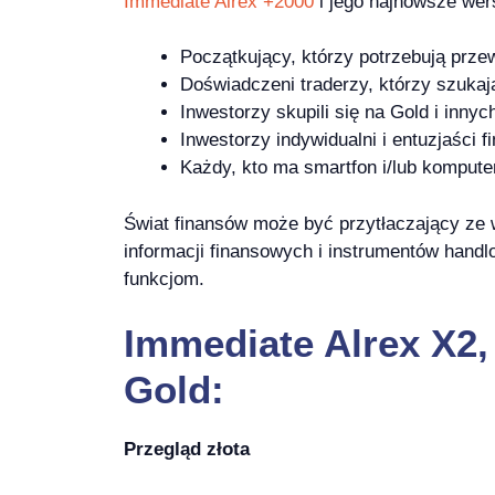
Immediate Alrex +2000
i jego najnowsze wers
Początkujący, którzy potrzebują prze
Doświadczeni traderzy, którzy szukaj
Inwestorzy skupili się na Gold i inn
Inwestorzy indywidualni i entuzjaści f
Każdy, kto ma smartfon i/lub komput
Świat finansów może być przytłaczający ze 
informacji finansowych i instrumentów handlo
funkcjom.
Immediate Alrex X2,
Gold:
Przegląd złota