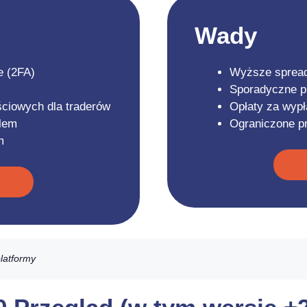
Wady
e (2FA)
Wyższe spread
Sporadyczne p
ciowych dla traderów
Opłaty za wypł
elem
Ograniczone p
m
z
platformy