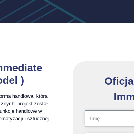
mmediate
del )
Oficja
Imm
forma handlowa, która
cznych, projekt został
funkcje handlowe w
matyzacji i sztucznej