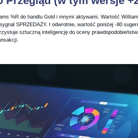
0 Przegląd (w tym wersje +2
ams %R do handlu Gold i innymi aktywami. Wartość Willia
 sygnał SPRZEDAŻY. I odwrotnie, wartość poniżej -80 sugeru
zystuje sztuczną inteligencję do oceny prawdopodobieńst
nsakcji.