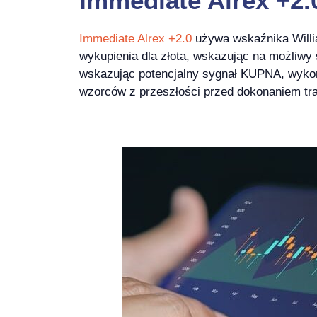
Immediate Alrex +2.
Immediate Alrex +2.0
używa wskaźnika Willi
wykupienia dla złota, wskazując na możliwy
wskazując potencjalny sygnał KUPNA, wykor
wzorców z przeszłości przed dokonaniem tra