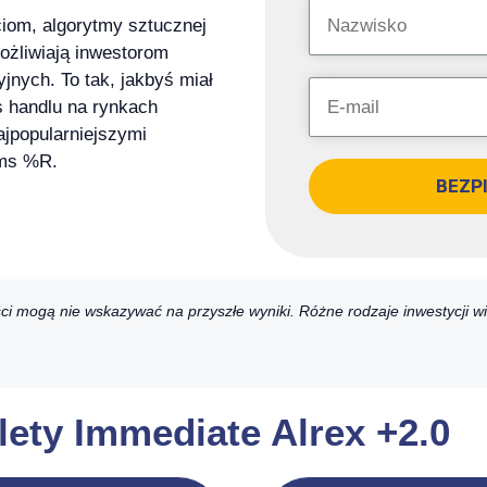
om, algorytmy sztucznej
możliwiają inwestorom
nych. To tak, jakbyś miał
s handlu na rynkach
ajpopularniejszymi
ams %R.
BEZP
ści mogą nie wskazywać na przyszłe wyniki. Różne rodzaje inwestycji w
lety Immediate Alrex +2.0