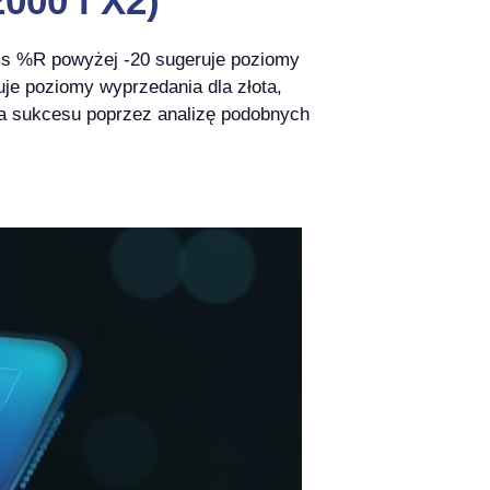
000 i X2)
ms %R powyżej -20 sugeruje poziomy
je poziomy wyprzedania dla złota,
wa sukcesu poprzez analizę podobnych