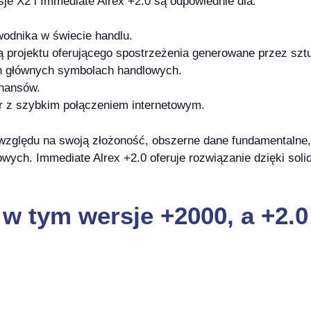
je X2 i Immediate Alrex +2.0 są odpowiednie dla:
wodnika w świecie handlu.
ą projektu oferującego spostrzeżenia generowane przez sztu
ych głównych symbolach handlowych.
inansów.
er z szybkim połączeniem internetowym.
względu na swoją złożoność, obszerne dane fundamentalne,
wych. Immediate Alrex +2.0 oferuje rozwiązanie dzięki soli
 w tym wersje +2000, a +2.0