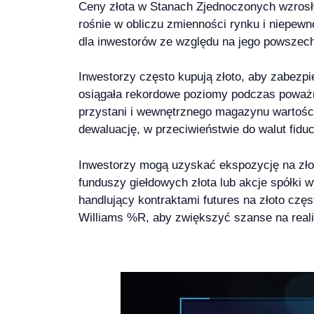
Ceny złota w Stanach Zjednoczonych wzrosły
rośnie w obliczu zmienności rynku i niepew
dla inwestorów ze względu na jego powszechn
Inwestorzy często kupują złoto, aby zabezpi
osiągała rekordowe poziomy podczas poważny
przystani i wewnętrznego magazynu wartości.
dewaluację, w przeciwieństwie do walut fiduc
Inwestorzy mogą uzyskać ekspozycję na złot
funduszy giełdowych złota lub akcje spółki 
handlujący kontraktami futures na złoto czę
Williams %R, aby zwiększyć szanse na reali