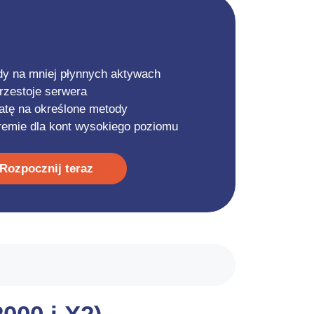
y na mniej płynnych aktywach
rzestoje serwera
atę na określone metody
remie dla kont wysokiego poziomu
Rozpocznij teraz