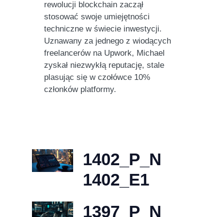
rewolucji blockchain zaczął
stosować swoje umiejętności
techniczne w świecie inwestycji.
Uznawany za jednego z wiodących
freelancerów na Upwork, Michael
zyskał niezwykłą reputację, stale
plasując się w czołówce 10%
członków platformy.
1402_P_N
1402_E1
1397_P_N