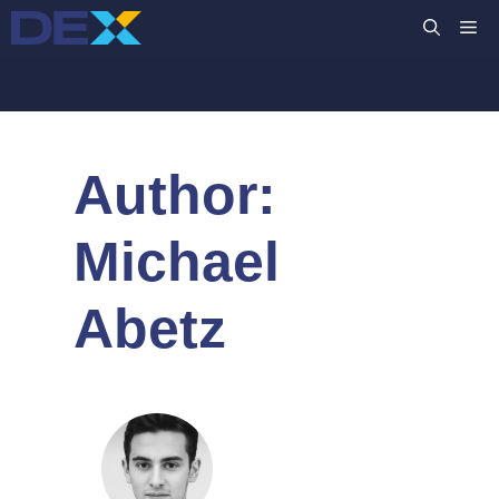
Przejdź
M
do
treści
Author:
Michael
Abetz