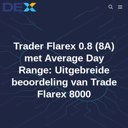
Ga
M
naar
de
inhoud
Trader Flarex 0.8 (8A)
met Average Day
Range: Uitgebreide
beoordeling van Trade
Flarex 8000