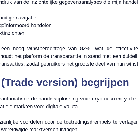
indruk van de inzichtelijke gegevensanalyses die mijn hande
oudige navigatie
 geïnformeerd handelen
tinzichten
 een hoog winstpercentage van 82%, wat de effectivitei
udt het platform de transparantie in stand met een duideli
ransacties, zodat gebruikers het grootste deel van hun wins
(Trade version) begrijpen
geautomatiseerde handelsoplossing voor cryptocurrency die
atiele markten voor digitale valuta.
zienlijke voordelen door de toetredingsdrempels te verlag
n wereldwijde marktverschuivingen.