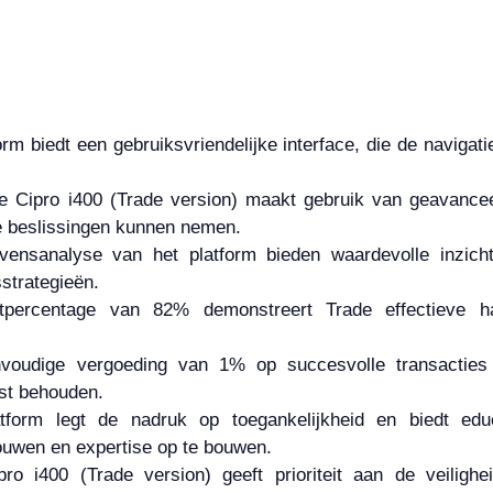
form biedt een gebruiksvriendelijke interface, die de navig
e Cipro i400 (Trade version) maakt gebruik van geavancee
e beslissingen kunnen nemen.
ensanalyse van het platform bieden waardevolle inzicht
strategieën.
percentage van 82% demonstreert Trade effectieve han
nvoudige vergoeding van 1% op succesvolle transacties 
nst behouden.
atform legt de nadruk op toegankelijkheid en biedt ed
ouwen en expertise op te bouwen.
pro i400 (Trade version) geeft prioriteit aan de veiligh