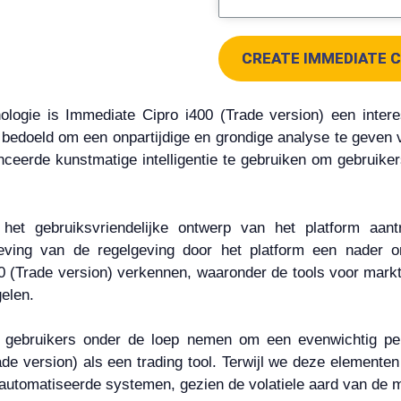
CREATE IMMEDIATE C
ologie is Immediate Cipro i400 (Trade version) een inte
s bedoeld om een onpartijdige en grondige analyse te geve
eerde kunstmatige intelligentie te gebruiken om gebruiker
et gebruiksvriendelijke ontwerp van het platform aantr
eving van de regelgeving door het platform een nader on
00 (Trade version) verkennen, waaronder de tools voor mark
gelen.
 gebruikers onder de loep nemen om een evenwichtig per
e version) als een trading tool. Terwijl we deze elementen 
 geautomatiseerde systemen, gezien de volatiele aard van de 