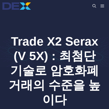
컨
M
텐
츠
로
건
너
Trade X2 Serax
뛰
기
(V 5X) : 최첨단
기술로 암호화폐
거래의 수준을 높
이다