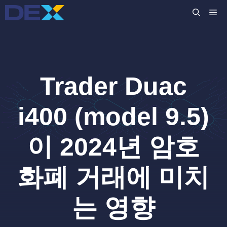
컨
M
텐
츠
로
건
너
Trader Duac
뛰
기
i400 (model 9.5)
이 2024년 암호
화폐 거래에 미치
는 영향