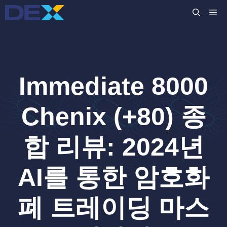
컨
M
텐
츠
로
건
너
Immediate 8000
뛰
기
Chenix (+80) 종
합 리뷰: 2024년
AI를 통한 암호화
폐 트레이딩 마스