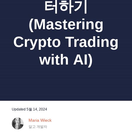
터하기
(Mastering
Crypto Trading
with AI)
Updated
5월 14, 2024
Maria Wieck
알고 개발자