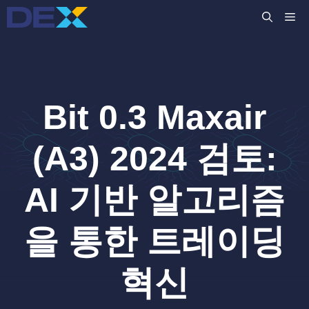
컨
M
텐
츠
로
건
너
Bit 0.3 Maxair
뛰
기
(A3) 2024 검토:
AI 기반 알고리즘
을 통한 트레이딩
혁신