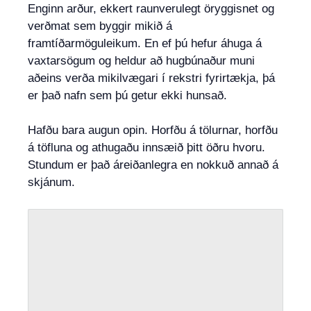
Enginn arður, ekkert raunverulegt öryggisnet og
verðmat sem byggir mikið á
framtíðarmöguleikum. En ef þú hefur áhuga á
vaxtarsögum og heldur að hugbúnaður muni
aðeins verða mikilvægari í rekstri fyrirtækja, þá
er það nafn sem þú getur ekki hunsað.
Hafðu bara augun opin. Horfðu á tölurnar, horfðu
á töfluna og athugaðu innsæið þitt öðru hvoru.
Stundum er það áreiðanlegra en nokkuð annað á
skjánum.