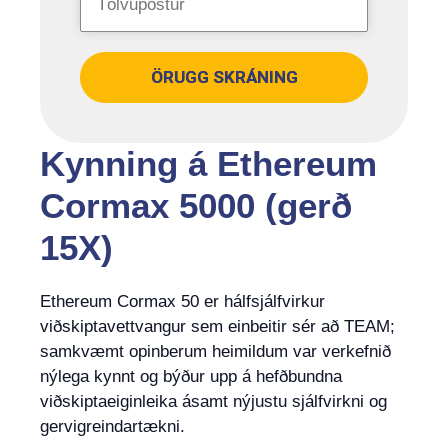
ÖRUGG SKRÁNING
Kynning á Ethereum
Cormax 5000 (gerð
15X)
Ethereum Cormax 50 er hálfsjálfvirkur
viðskiptavettvangur sem einbeitir sér að TEAM;
samkvæmt opinberum heimildum var verkefnið
nýlega kynnt og býður upp á hefðbundna
viðskiptaeiginleika ásamt nýjustu sjálfvirkni og
gervigreindartækni.