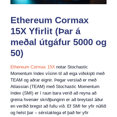
Ethereum Cormax
15X Yfirlit (Þar á
meðal útgáfur 5000 og
50)
Ethereum Cormax 15X
notar Stochastic
Momentum Index vísinn til að eiga viðskipti með
TEAM og aðrar eignir. Þegar verslað er með
Atlassian (TEAM) með Stochastic Momentum
Index (SMI) er í raun bara verið að reyna að
greina hvenær skriðþunginn er að breytast áður
en verðið bregst að fullu við. Ef SMI fer yfir núllið
og helst þar – sérstaklega ef það fer yfir