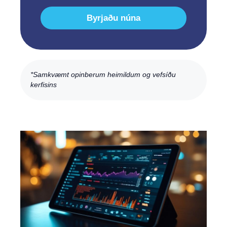
Byrjaðu núna
*Samkvæmt opinberum heimildum og vefsíðu
kerfisins