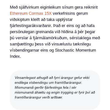
Með sjálfvirkum eiginleikum sínum gera reiknirit
Ethereum Cormax 15X
verkefnisins gerum
viðskiptum kleift að taka upplýstar
fjárfestingarákvarðanir. Það er eins og að hafa
persónulegan greinanda við hliðina á þér þegar
þú verslar á fjármálamörkuðum, sérstaklega með
samþættingu þess við vinsælustu tæknilegu
vísbendingarnar eins og Stochastic Momentum
Index.
Vinsamlegast athugið að fyrri árangur gefur ekki
endilega vísbendingu um framtíðarárangur.
Mismunandi gerðir fjárfestinga fela í sér
mismunandi áhættu og engin trygging er fyrir því að
framtíðarárangur verði arðbær.