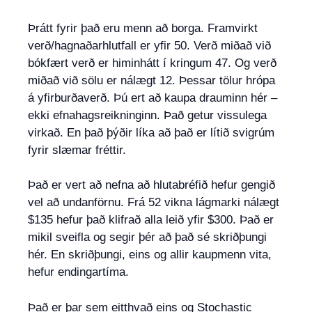
Þrátt fyrir það eru menn að borga. Framvirkt
verð/hagnaðarhlutfall er yfir 50. Verð miðað við
bókfært verð er himinhátt í kringum 47. Og verð
miðað við sölu er nálægt 12. Þessar tölur hrópa
á yfirburðaverð. Þú ert að kaupa drauminn hér –
ekki efnahagsreikninginn. Það getur vissulega
virkað. En það þýðir líka að það er lítið svigrúm
fyrir slæmar fréttir.
Það er vert að nefna að hlutabréfið hefur gengið
vel að undanförnu. Frá 52 vikna lágmarki nálægt
$135 hefur það klifrað alla leið yfir $300. Það er
mikil sveifla og segir þér að það sé skriðþungi
hér. En skriðþungi, eins og allir kaupmenn vita,
hefur endingartíma.
Það er þar sem eitthvað eins og Stochastic