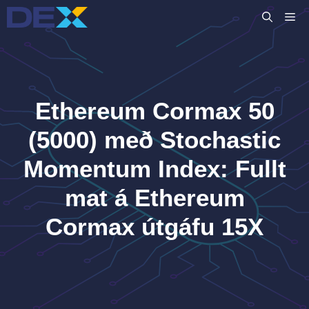
Skip
M
to
content
Ethereum Cormax 50
(5000) með Stochastic
Momentum Index: Fullt
mat á Ethereum
Cormax útgáfu 15X