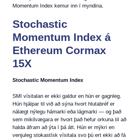
Momentum Index kemur inn í myndina.
Stochastic
Momentum Index
á
Ethereum Cormax
15X
Stochastic Momentum Index
SMI vísitalan er ekki galdur en hún er gagnleg.
Hún hjálpar til við að sýna hvort hlutabréf er
nálægt nýlegu hámarki eða lágmarki — og það
sem mikilvægara er hvort það hefur orkuna til að
halda áfram að ýta í þá átt. Hún er mýkri en
venjuleg stokastísk vísitala svo þú ert ekki að fá