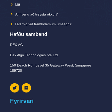
Lið
Af hverju að treysta okkur?
Hvernig við framkvæmum umsagnir
Hafðu samband
DEX.AG
Dex Algo Technologies pte Ltd.
150 Beach Rd., Level 35 Gateway West, Singapore
189720
Fyrirvari