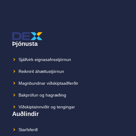
Þjónusta
Sjálfvirk eignasafnsstjórnun
Reiknirit áhættustjórnun
Magnbundnar viðskiptaaðferðir
Bakprófun og hagræðing
Viðskiptainnviðir og tengingar
Auðlindir
Starfsferill