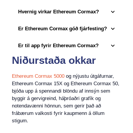
Hvernig virkar Ethereum Cormax?
Er Ethereum Cormax góð fjárfesting?
Er til app fyrir Ethereum Cormax?
Niðurstaða okkar
Ethereum Cormax 5000
og nýjustu útgáfurnar,
Ethereum Cormax 15X og Ethereum Cormax 50,
bjóða upp á spennandi blöndu af innsýn sem
byggir á gervigreind, háþróaðri grafík og
notendavænni hönnun, sem gerir það að
frábærum valkosti fyrir kaupmenn á öllum
stigum.