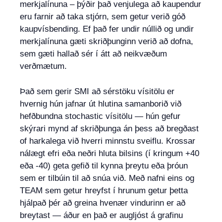
merkjalínuna – þýðir það venjulega að kaupendur
eru farnir að taka stjórn, sem getur verið góð
kaupvísbending. Ef það fer undir núllið og undir
merkjalínuna gæti skriðþunginn verið að dofna,
sem gæti hallað sér í átt að neikvæðum
verðmætum.
Það sem gerir SMI að sérstöku vísitölu er
hvernig hún jafnar út hlutina samanborið við
hefðbundna stochastic vísitölu — hún gefur
skýrari mynd af skriðþunga án þess að bregðast
of harkalega við hverri minnstu sveiflu. Krossar
nálægt efri eða neðri hluta bilsins (í kringum +40
eða -40) geta gefið til kynna þreytu eða þróun
sem er tilbúin til að snúa við. Með nafni eins og
TEAM sem getur hreyfst í hrunum getur þetta
hjálpað þér að greina hvenær vindurinn er að
breytast — áður en það er augljóst á grafinu