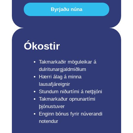
Byrjaðu núna
Ókostir
Takmarkaðir möguleikar á
dulritunargjaldmiðlum
Hærri álag á minna
lausafjáreignir
Stundum niðurtími á netþjóni
Takmarkaður opnunartími
þjónustuver
Enginn bónus fyrir núverandi
notendur