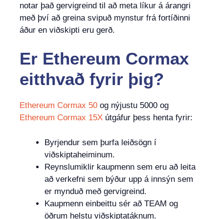
notar það gervigreind til að meta líkur á árangri
með því að greina svipuð mynstur frá fortíðinni
áður en viðskipti eru gerð.
Er
Ethereum Cormax
eitthvað
fyrir þig?
Ethereum Cormax 50
og nýjustu 5000 og
Ethereum Cormax 15X
útgáfur þess henta fyrir:
Byrjendur sem þurfa leiðsögn í
viðskiptaheiminum.
Reynslumiklir kaupmenn sem eru að leita
að verkefni sem býður upp á innsýn sem
er mynduð með gervigreind.
Kaupmenn einbeittu sér að TEAM og
öðrum helstu viðskiptatáknum.