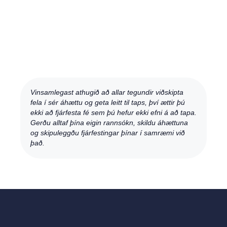
Vinsamlegast athugið að allar tegundir viðskipta
fela í sér áhættu og geta leitt til taps, því ættir þú
ekki að fjárfesta fé sem þú hefur ekki efni á að tapa.
Gerðu alltaf þína eigin rannsókn, skildu áhættuna
og skipuleggðu fjárfestingar þínar í samræmi við
það.