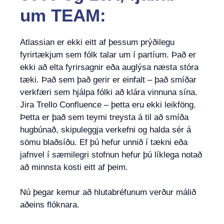
um TEAM:
Atlassian er ekki eitt af þessum prýðilegu
fyrirtækjum sem fólk talar um í partíum. Það er
ekki að elta fyrirsagnir eða auglýsa næsta stóra
tæki. Það sem það gerir er einfalt – það smíðar
verkfæri sem hjálpa fólki að klára vinnuna sína.
Jira Trello Confluence – þetta eru ekki leikföng.
Þetta er það sem teymi treysta á til að smíða
hugbúnað, skipuleggja verkefni og halda sér á
sömu blaðsíðu. Ef þú hefur unnið í tækni eða
jafnvel í sæmilegri stofnun hefur þú líklega notað
að minnsta kosti eitt af þeim.
Nú þegar kemur að hlutabréfunum verður málið
aðeins flóknara.