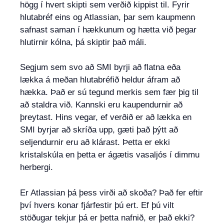
högg í hvert skipti sem verðið kippist til. Fyrir
hlutabréf eins og Atlassian, þar sem kaupmenn
safnast saman í hækkunum og hætta við þegar
hlutirnir kólna, þá skiptir það máli.
Segjum sem svo að SMI byrji að flatna eða
lækka á meðan hlutabréfið heldur áfram að
hækka. Það er sú tegund merkis sem fær þig til
að staldra við. Kannski eru kaupendurnir að
þreytast. Hins vegar, ef verðið er að lækka en
SMI byrjar að skríða upp, gæti það þýtt að
seljendurnir eru að klárast. Þetta er ekki
kristalskúla en þetta er ágætis vasaljós í dimmu
herbergi.
Er Atlassian þá þess virði að skoða? Það fer eftir
því hvers konar fjárfestir þú ert. Ef þú vilt
stöðugar tekjur þá er þetta nafnið, er það ekki?