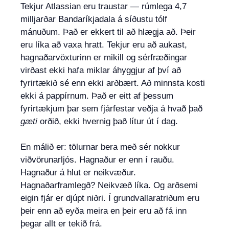
Tekjur Atlassian eru traustar — rúmlega 4,7
milljarðar Bandaríkjadala á síðustu tólf
mánuðum. Það er ekkert til að hlægja að. Þeir
eru líka að vaxa hratt. Tekjur eru að aukast,
hagnaðarvöxturinn er mikill og sérfræðingar
virðast ekki hafa miklar áhyggjur af því að
fyrirtækið sé enn ekki arðbært. Að minnsta kosti
ekki á pappírnum. Það er eitt af þessum
fyrirtækjum þar sem fjárfestar veðja á hvað það
gæti
orðið, ekki hvernig það lítur út í dag.
En málið er: tölurnar bera með sér nokkur
viðvörunarljós. Hagnaður er enn í rauðu.
Hagnaður á hlut er neikvæður.
Hagnaðarframlegð? Neikvæð líka. Og arðsemi
eigin fjár er djúpt niðri. Í grundvallaratriðum eru
þeir enn að eyða meira en þeir eru að fá inn
þegar allt er tekið frá.