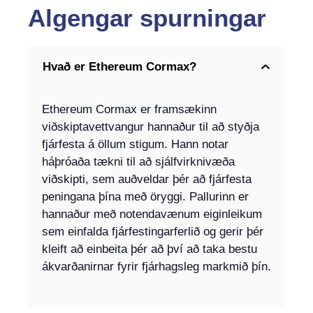
Algengar spurningar
Hvað er Ethereum Cormax?
Ethereum Cormax er framsækinn
viðskiptavettvangur hannaður til að styðja
fjárfesta á öllum stigum. Hann notar
háþróaða tækni til að sjálfvirknivæða
viðskipti, sem auðveldar þér að fjárfesta
peningana þína með öryggi. Pallurinn er
hannaður með notendavænum eiginleikum
sem einfalda fjárfestingarferlið og gerir þér
kleift að einbeita þér að því að taka bestu
ákvarðanirnar fyrir fjárhagsleg markmið þín.