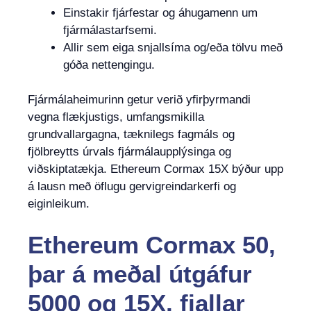
Einstakir fjárfestar og áhugamenn um
fjármálastarfsemi.
Allir sem eiga snjallsíma og/eða tölvu með
góða nettengingu.
Fjármálaheimurinn getur verið yfirþyrmandi
vegna flækjustigs, umfangsmikilla
grundvallargagna, tæknilegs fagmáls og
fjölbreytts úrvals fjármálaupplýsinga og
viðskiptatækja. Ethereum Cormax 15X býður upp
á lausn með öflugu gervigreindarkerfi og
eiginleikum.
Ethereum Cormax 50,
þar á meðal útgáfur
5000 og 15X, fjallar