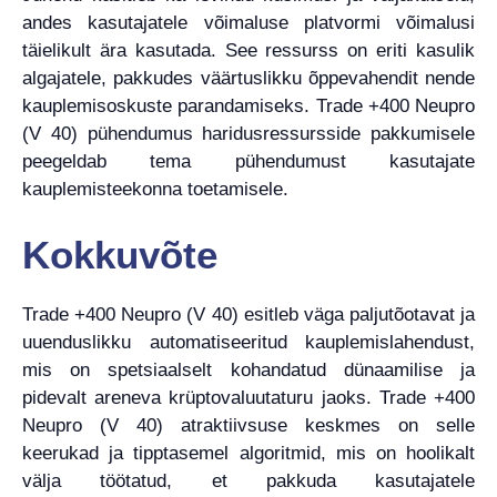
andes kasutajatele võimaluse platvormi võimalusi
täielikult ära kasutada. See ressurss on eriti kasulik
algajatele, pakkudes väärtuslikku õppevahendit nende
kauplemisoskuste parandamiseks. Trade +400 Neupro
(V 40) pühendumus haridusressursside pakkumisele
peegeldab tema pühendumust kasutajate
kauplemisteekonna toetamisele.
Kokkuvõte
Trade +400 Neupro (V 40) esitleb väga paljutõotavat ja
uuenduslikku automatiseeritud kauplemislahendust,
mis on spetsiaalselt kohandatud dünaamilise ja
pidevalt areneva krüptovaluutaturu jaoks. Trade +400
Neupro (V 40) atraktiivsuse keskmes on selle
keerukad ja tipptasemel algoritmid, mis on hoolikalt
välja töötatud, et pakkuda kasutajatele