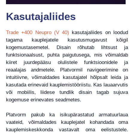
Kasutajaliides
Trade +400 Neupro (V 40)
kasutajaliides on loodud
tagama kauplejatele kasutusmugavust kõigil
kogemustasemetel. Disain rõhutab lihtsust ja
funktsionaalsust, puhta paigutusega, mis võimaldab
kiiret juurdepääsu olulistele funktsioonidele ja
reaalajas andmetele. Platvormil navigeerimine on
intuitiivne, võimaldades kasutajatel hõlpsalt leida ja
kasutada erinevaid kauplemistööriistu. Kas lauaarvutis
või mobiilis, liidese tundlik disain tagab sujuva
kogemuse erinevates seadmetes.
Platvorm pakub ka isikupärastatud armatuurlaua
vaateid, võimaldades kauplejatel kohandada oma
kauplemiskeskkonda vastavalt oma eelistustele.