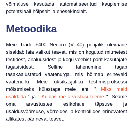
võimaluse kasutada automatiseeritud kauplemise
potentsiaali hõlpsalt ja enesekindlalt.
Metoodika
Meie Trade +400 Neupro (V 40) põhjalik ülevaade
sisaldab laia valikut teavet, mis on kogutud mitmetest
testidest, analüüsidest ja kogu veebist pärit kasutajate
tagasisidest. Selline lähenemine tagab
tasakaalustatud vaatenurga, mis hõlmab erinevaid
vaatenurki. Meie üksikasjaliku testimisprotsessi
mõistmiseks külastage meie lehti ”
Miks meid
usaldada
” ja ”
Kuidas me arvustusi teeme
“. Seame
oma arvustustes esikohale täpsuse ja
usaldusväärsuse, võrreldes ja kontrollides erinevatest
allikatest pärinevat teavet.