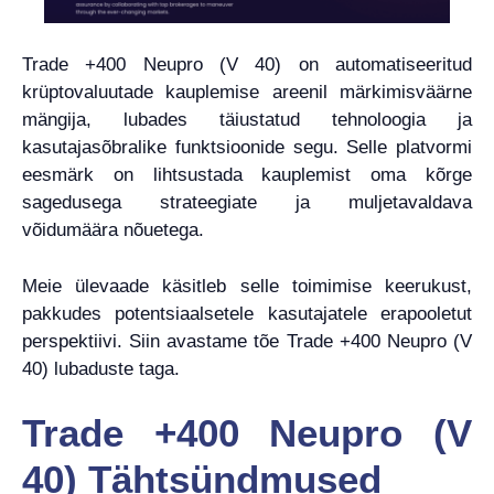
Trade +400 Neupro (V 40) on automatiseeritud
krüptovaluutade kauplemise areenil märkimisväärne
mängija, lubades täiustatud tehnoloogia ja
kasutajasõbralike funktsioonide segu. Selle platvormi
eesmärk on lihtsustada kauplemist oma kõrge
sagedusega strateegiate ja muljetavaldava
võidumäära nõuetega.
Meie ülevaade käsitleb selle toimimise keerukust,
pakkudes potentsiaalsetele kasutajatele erapooletut
perspektiivi. Siin avastame tõe Trade +400 Neupro (V
40) lubaduste taga.
Trade +400 Neupro (V
40) Tähtsündmused