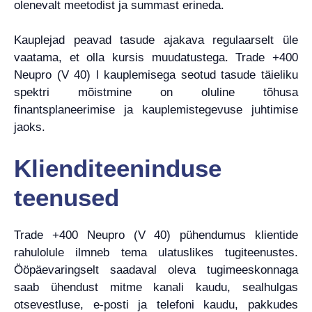
olenevalt meetodist ja summast erineda.
Kauplejad peavad tasude ajakava regulaarselt üle
vaatama, et olla kursis muudatustega. Trade +400
Neupro (V 40) l kauplemisega seotud tasude täieliku
spektri mõistmine on oluline tõhusa
finantsplaneerimise ja kauplemistegevuse juhtimise
jaoks.
Klienditeeninduse
teenused
Trade +400 Neupro (V 40) pühendumus klientide
rahulolule ilmneb tema ulatuslikes tugiteenustes.
Ööpäevaringselt saadaval oleva tugimeeskonnaga
saab ühendust mitme kanali kaudu, sealhulgas
otsevestluse, e-posti ja telefoni kaudu, pakkudes