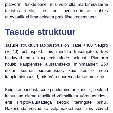
platvormi funktsioone, mis võib olla märkimisväärne
takistus neile, kes on investeerimise suhtes
ettevaatlikud ilma eelneva praktilise kogemuseta.
Tasude struktuur
Tasude struktuuri läbipaistvus on Trade +400 Neupro
(V 40) põhiaspekt, mis meeldib kasutajatele, kes
hindavad oma kauplemiskulude selgust. Platvorm
nõuab kauplemise alustamiseks minimaalselt 250
dollari suurust sissemakset, kuid see ei nõua
kauplemistasusid, mis võib suurendada kasumlikkust.
Kuigi kaubandustasude puudumine on kasulik, peaksid
kasutajad olema teadlikud võimalikest võrgutasudest,
eriti krüptovaluutadega seotud tehingute puhul.
Rakenduda võivad ka väljamaksetasud, mis võivad