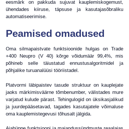
eesmärk on pakkuda sujuvat kauplemiskogemust,
ühendades kiiruse, täpsuse ja kasutajasõbraliku
automatiseerimise.
Peamised omadused
Oma silmapaistvate funktsioonide hulgas on Trade
+400 Neupro (V 40) kõrge võidumäär 99,4%, mis
põhineb selle täiustatud ennustusalgoritmidel ja
põhjalike turuanalüüsi tööriistadel.
Platvormi läbipaistev tasude struktuur on kauplejate
jaoks märkimisväärne tõmbenumber, välistades mure
varjatud kulude pärast. Tehingulogid on üksikasjalikud
ja juurdepääsetavad, tagades kasutajatele võimaluse
oma kauplemistegevusi tõhusalt jälgida.
Ajahüppe funktsiooni ja majandussündmuste reaalajas