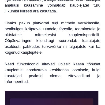
analüüsi kaasamine võimaldab kauplejatel turu
liikumisi kiiresti ära kasutada.
Lisaks pakub platvormi tugi mitmele varaklassile,
sealhulgas krüptovaluutadele, forexile, toorainetele ja
aktsiatele, mitmekesist kauplemisportfelli.
Ööpäevaringne klienditugi suurendab kasutajate
usaldust, pakkudes turvavõrku nii algajatele kui ka
kogenud kauplejatele.
Need funktsioonid aitavad ühiselt kaasa tõhusat
kauplemist soodustava keskkonna loomisele, kuigi
kasutajad peaksid olema ettevaatlikud ja
informeeritud.