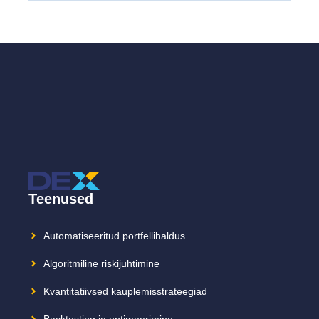
Teenused
Automatiseeritud portfellihaldus
Algoritmiline riskijuhtimine
Kvantitatiivsed kauplemisstrateegiad
Backtesting ja optimeerimine