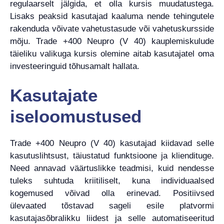
regulaarselt jälgida, et olla kursis muudatustega.
Lisaks peaksid kasutajad kaaluma nende tehingutele
rakenduda võivate vahetustasude või vahetuskursside
mõju. Trade +400 Neupro (V 40) kauplemiskulude
täieliku valikuga kursis olemine aitab kasutajatel oma
investeeringuid tõhusamalt hallata.
Kasutajate
iseloomustused
Trade +400 Neupro (V 40) kasutajad kiidavad selle
kasutuslihtsust, täiustatud funktsioone ja kliendituge.
Need annavad väärtuslikke teadmisi, kuid nendesse
tuleks suhtuda kriitiliselt, kuna individuaalsed
kogemused võivad olla erinevad. Positiivsed
ülevaated tõstavad sageli esile platvormi
kasutajasõbralikku liidest ja selle automatiseeritud