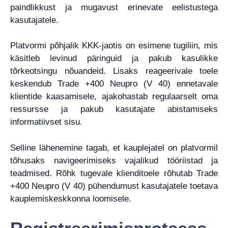
paindlikkust ja mugavust erinevate eelistustega
kasutajatele.
Platvormi põhjalik KKK-jaotis on esimene tugiliin, mis
käsitleb levinud päringuid ja pakub kasulikke
tõrkeotsingu nõuandeid. Lisaks reageerivale toele
keskendub Trade +400 Neupro (V 40) ennetavale
klientide kaasamisele, ajakohastab regulaarselt oma
ressursse ja pakub kasutajate abistamiseks
informatiivset sisu.
Selline lähenemine tagab, et kauplejatel on platvormil
tõhusaks navigeerimiseks vajalikud tööriistad ja
teadmised. Rõhk tugevale klienditoele rõhutab Trade
+400 Neupro (V 40) pühendumust kasutajatele toetava
kauplemiskeskkonna loomisele.