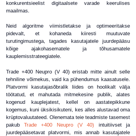
konkurentsieelist digitaalsete varade keerulises
maailmas.
Neid algoritme viimistletakse ja optimeeritakse
pidevalt, et kohaneda kiiresti muutuvate
turutingimustega, tagades kasutajatele juurdepääsu
kõige ajakohasematele ja tõhusamatele
kauplemisstrateegiatele.
Trade +400 Neupro (V 40) eristab mitte ainult selle
tehniline võimekus, vaid ka pühendumus kaasatusele.
Platvormi kasutajasõbralik liides on hoolikalt välja
töötatud, et mahutada mitmekesine publik, alates
kogenud kauplejatest, kellel on aastatepikkune
kogemus, kuni üksikisikuteni, kes alles alustavad oma
krüptovaluutateed. Olenemata teie teadmiste tasemest
pakub
Trade +400 Neupro (V 40)
intuitiivset ja
juurdepääsetavat platvormi, mis annab kasutajatele