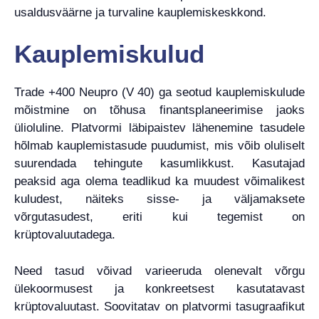
usaldusväärne ja turvaline kauplemiskeskkond.
Kauplemiskulud
Trade +400 Neupro (V 40) ga seotud kauplemiskulude
mõistmine on tõhusa finantsplaneerimise jaoks
ülioluline. Platvormi läbipaistev lähenemine tasudele
hõlmab kauplemistasude puudumist, mis võib oluliselt
suurendada tehingute kasumlikkust. Kasutajad
peaksid aga olema teadlikud ka muudest võimalikest
kuludest, näiteks sisse- ja väljamaksete
võrgutasudest, eriti kui tegemist on
krüptovaluutadega.
Need tasud võivad varieeruda olenevalt võrgu
ülekoormusest ja konkreetsest kasutatavast
krüptovaluutast. Soovitatav on platvormi tasugraafikut