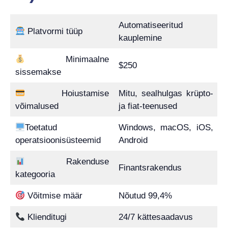
Automatiseeritud
Platvormi tüüp
kauplemine
Minimaalne
$250
sissemakse
Hoiustamise
Mitu, sealhulgas krüpto-
võimalused
ja fiat-teenused
Toetatud
Windows, macOS, iOS,
operatsioonisüsteemid
Android
Rakenduse
Finantsrakendus
kategooria
Võitmise määr
Nõutud 99,4%
Klienditugi
24/7 kättesaadavus