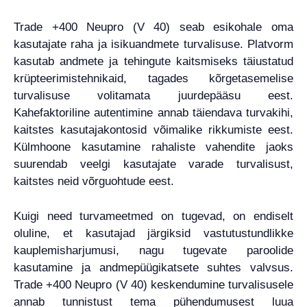
Trade +400 Neupro (V 40) seab esikohale oma
kasutajate raha ja isikuandmete turvalisuse. Platvorm
kasutab andmete ja tehingute kaitsmiseks täiustatud
krüpteerimistehnikaid, tagades kõrgetasemelise
turvalisuse volitamata juurdepääsu eest.
Kahefaktoriline autentimine annab täiendava turvakihi,
kaitstes kasutajakontosid võimalike rikkumiste eest.
Külmhoone kasutamine rahaliste vahendite jaoks
suurendab veelgi kasutajate varade turvalisust,
kaitstes neid võrguohtude eest.
Kuigi need turvameetmed on tugevad, on endiselt
oluline, et kasutajad järgiksid vastutustundlikke
kauplemisharjumusi, nagu tugevate paroolide
kasutamine ja andmepüügikatsete suhtes valvsus.
Trade +400 Neupro (V 40) keskendumine turvalisusele
annab tunnistust tema pühendumusest luua