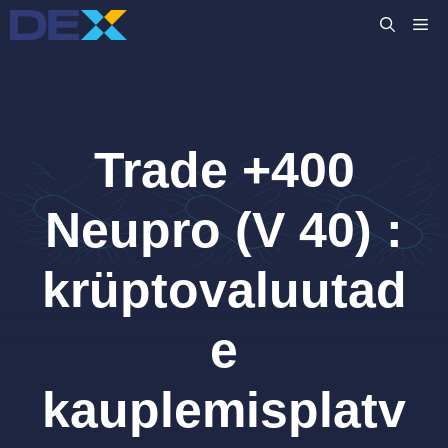
Skip
M
to
content
Trade +400
Neupro (V 40) :
krüptovaluutad
e
kauplemisplatv