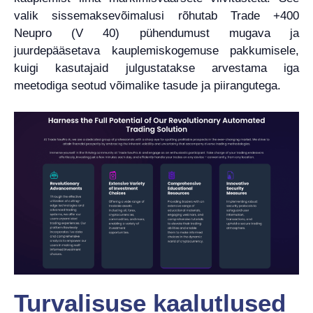
valik sissemaksevõimalusi rõhutab Trade +400
Neupro (V 40) pühendumust mugava ja
juurdepääsetava kauplemiskogemuse pakkumisele,
kuigi kasutajaid julgustatakse arvestama iga
meetodiga seotud võimalike tasude ja piirangutega.
Turvalisuse kaalutlused