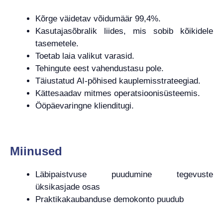
Kõrge väidetav võidumäär 99,4%.
Kasutajasõbralik liides, mis sobib kõikidele
tasemetele.
Toetab laia valikut varasid.
Tehingute eest vahendustasu pole.
Täiustatud AI-põhised kauplemisstrateegiad.
Kättesaadav mitmes operatsioonisüsteemis.
Ööpäevaringne klienditugi.
Miinused
Läbipaistvuse puudumine tegevuste
üksikasjade osas
Praktikakaubanduse demokonto puudub