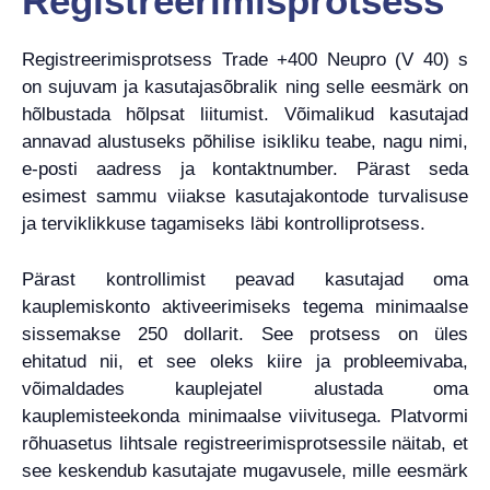
Registreerimisprotsess
Registreerimisprotsess Trade +400 Neupro (V 40) s
on sujuvam ja kasutajasõbralik ning selle eesmärk on
hõlbustada hõlpsat liitumist. Võimalikud kasutajad
annavad alustuseks põhilise isikliku teabe, nagu nimi,
e-posti aadress ja kontaktnumber. Pärast seda
esimest sammu viiakse kasutajakontode turvalisuse
ja terviklikkuse tagamiseks läbi kontrolliprotsess.
Pärast kontrollimist peavad kasutajad oma
kauplemiskonto aktiveerimiseks tegema minimaalse
sissemakse 250 dollarit. See protsess on üles
ehitatud nii, et see oleks kiire ja probleemivaba,
võimaldades kauplejatel alustada oma
kauplemisteekonda minimaalse viivitusega. Platvormi
rõhuasetus lihtsale registreerimisprotsessile näitab, et
see keskendub kasutajate mugavusele, mille eesmärk