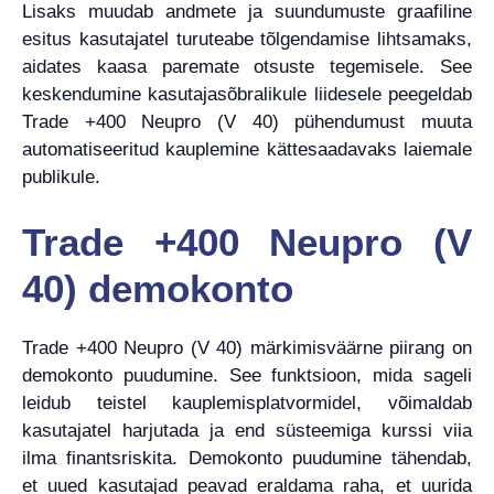
Lisaks muudab andmete ja suundumuste graafiline
esitus kasutajatel turuteabe tõlgendamise lihtsamaks,
aidates kaasa paremate otsuste tegemisele. See
keskendumine kasutajasõbralikule liidesele peegeldab
Trade +400 Neupro (V 40) pühendumust muuta
automatiseeritud kauplemine kättesaadavaks laiemale
publikule.
Trade +400 Neupro (V
40) demokonto
Trade +400 Neupro (V 40) märkimisväärne piirang on
demokonto puudumine. See funktsioon, mida sageli
leidub teistel kauplemisplatvormidel, võimaldab
kasutajatel harjutada ja end süsteemiga kurssi viia
ilma finantsriskita. Demokonto puudumine tähendab,
et uued kasutajad peavad eraldama raha, et uurida