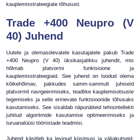
kauplemisstrateegiate tõhusust.
Trade +400 Neupro (V
40) Juhend
Uutele ja olemasolevatele kasutajatele pakub Trade
+400 Neupro (V 40) üksikasjalikku juhendit, mis
hõlmab platvormi funktsioone ja
kauplemisstrateegiaid. See juhend on loodud olema
kõikehõlmav, pakkudes samm-sammult juhiseid
platvormil navigeerimiseks, teadlike kauplemisotsuste
tegemiseks ja selle erinevate funktsioonide tõhusaks
kasutamiseks. See sisaldab näpunäiteid tehisintellekti
juhitud algoritmide kasutamise optimeerimiseks ja
turuanalüüsi tööriistade teadmisi.
Juhend käsitleb ka levinud küsimusi ja väljakutseid,