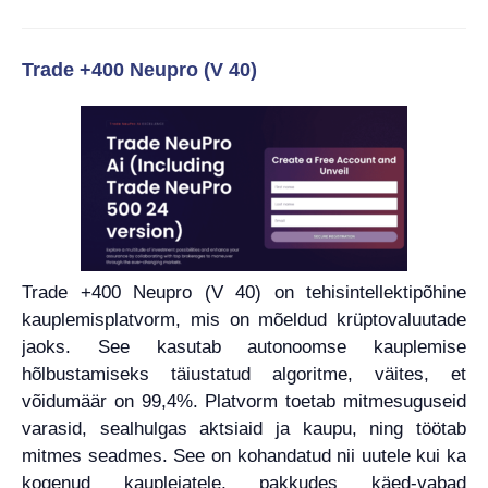
Trade +400 Neupro (V 40)
Trade +400 Neupro (V 40) on tehisintellektipõhine
kauplemisplatvorm, mis on mõeldud krüptovaluutade
jaoks. See kasutab autonoomse kauplemise
hõlbustamiseks täiustatud algoritme, väites, et
võidumäär on 99,4%. Platvorm toetab mitmesuguseid
varasid, sealhulgas aktsiaid ja kaupu, ning töötab
mitmes seadmes. See on kohandatud nii uutele kui ka
kogenud kauplejatele, pakkudes käed-vabad