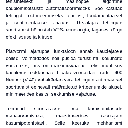
tehisintellekti ja masinõppe algoritme
kauplemisotsuste automatiseerimiseks. See kasutab
tehingute optimeerimiseks tehnilist, fundamentaalset
ja sentimentaalset analüüsi. Reaalajas tehingute
sooritamist hõlbustab VPS-tehnoloogia, tagades kõrge
efektiivsuse ja kiiruse.
Platvormi ajahüppe funktsioon annab kauplejatele
eelise, võimaldades neil püsida turust millisekundite
võrra ees, mis on märkimisväärne eelis muutlikus
kauplemiskeskkonnas. Lisaks võimaldab Trade +400
Neupro (V 40) vabakäetarkvara tehingute automaatset
sooritamist eelnevalt määratletud kriteeriumide alusel,
minimeerides käsitsi sekkumise vajaduse.
Tehingud sooritatakse ilma komisjonitasude
mahaarvamisteta, maksimeerides kasutajate
kasumipotentsiaali. Selle keeruka mehhanismi