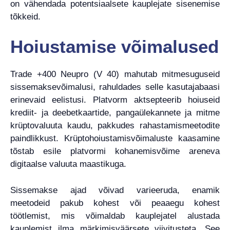
on vähendada potentsiaalsete kauplejate sisenemise
tõkkeid.
Hoiustamise võimalused
Trade +400 Neupro (V 40) mahutab mitmesuguseid
sissemaksevõimalusi, rahuldades selle kasutajabaasi
erinevaid eelistusi. Platvorm aktsepteerib hoiuseid
krediit- ja deebetkaartide, pangaülekannete ja mitme
krüptovaluuta kaudu, pakkudes rahastamismeetodite
paindlikkust. Krüptohoiustamisvõimaluste kaasamine
tõstab esile platvormi kohanemisvõime areneva
digitaalse valuuta maastikuga.
Sissemakse ajad võivad varieeruda, enamik
meetodeid pakub kohest või peaaegu kohest
töötlemist, mis võimaldab kauplejatel alustada
kauplemist ilma märkimisväärsete viivitusteta. See