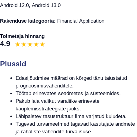
Android 12.0, Android 13.0
Rakenduse kategooria:
Financial Application
Toimetaja hinnang
4.9
Plussid
Edasijõudmise määrad on kõrged tänu täiustatud
prognoosimisvahenditele.
Töötab erinevates seadmetes ja süsteemides.
Pakub laia valikut varaliike erinevate
kauplemisstrateegiate jaoks.
Läbipaistev tasustruktuur ilma varjatud kuludeta.
Tugevad turvameetmed tagavad kasutajate andmete
ja rahaliste vahendite turvalisuse.