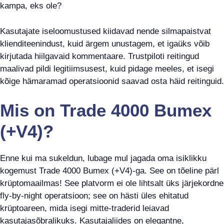
kampa, eks ole?
Kasutajate iseloomustused kiidavad nende silmapaistvat
klienditeenindust, kuid ärgem unustagem, et igaüks võib
kirjutada hiilgavaid kommentaare. Trustpiloti reitingud
maalivad pildi legitiimsusest, kuid pidage meeles, et isegi
kõige hämaramad operatsioonid saavad osta häid reitinguid.
Mis on Trade 4000 Bumex
(+V4)?
Enne kui ma sukeldun, lubage mul jagada oma isiklikku
kogemust Trade 4000 Bumex (+V4)-ga. See on tõeline pärl
krüptomaailmas! See platvorm ei ole lihtsalt üks järjekordne
fly-by-night operatsioon; see on hästi üles ehitatud
krüptoareen, mida isegi mitte-traderid leiavad
kasutajasõbralikuks. Kasutajaliides on elegantne,