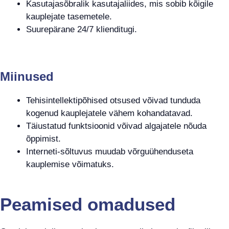
Kasutajasõbralik kasutajaliides, mis sobib kõigile
kauplejate tasemetele.
Suurepärane 24/7 klienditugi.
Miinused
Tehisintellektipõhised otsused võivad tunduda
kogenud kauplejatele vähem kohandatavad.
Täiustatud funktsioonid võivad algajatele nõuda
õppimist.
Interneti-sõltuvus muudab võrguühenduseta
kauplemise võimatuks.
Peamised omadused