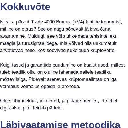
Kokkuvõte
Niisiis, pärast Trade 4000 Bumex (+V4) kihtide koorimist,
milline on otsus? See on nagu põnevalt läikiva õuna
avastamine. Muidugi, see võib uhkeldada tehisintellekti
maagia ja turusignaalidega, mis võivad olla uskumatult
ahvatlevad neile, kes soovivad sukelduda krüptovette.
Kuigi tasud ja garantiide puudumine on kaalutlused, millest
tuleb teadlik olla, on oluline läheneda sellele teadliku
mõtteviisiga. Pidevalt arenevas krüptomaailmas on iga
võimalus võimalus õppida ja areneda.
Olge läbimõeldult, inimesed, ja pidage meeles, et sellel
digitaalsel piiril leidub pärleid.
Läbivaatamise metoodika