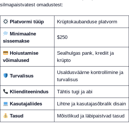
silmapaistvatest omadustest:
Platvormi tüüp
Krüptokaubanduse platvorm
Minimaalne
$250
sissemakse
Hoiustamise
Sealhulgas pank, krediit ja
võimalused
krüpto
Usaldusväärne kontrollimine ja
Turvalisus
turvalisus
Klienditeenindus
Tähtis tugi ja abi
Kasutajaliides
Lihtne ja kasutajasõbralik disain
Tasud
Mõistlikud ja läbipaistvad tasud