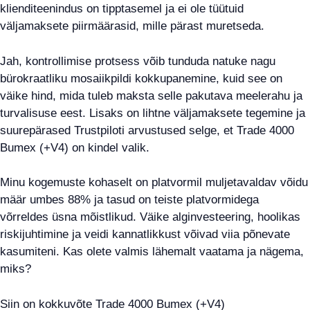
klienditeenindus on tipptasemel ja ei ole tüütuid
väljamaksete piirmäärasid, mille pärast muretseda.
Jah, kontrollimise protsess võib tunduda natuke nagu
bürokraatliku mosaiikpildi kokkupanemine, kuid see on
väike hind, mida tuleb maksta selle pakutava meelerahu ja
turvalisuse eest. Lisaks on lihtne väljamaksete tegemine ja
suurepärased Trustpiloti arvustused selge, et Trade 4000
Bumex (+V4) on kindel valik.
Minu kogemuste kohaselt on platvormil muljetavaldav võidu
määr umbes 88% ja tasud on teiste platvormidega
võrreldes üsna mõistlikud. Väike alginvesteering, hoolikas
riskijuhtimine ja veidi kannatlikkust võivad viia põnevate
kasumiteni. Kas olete valmis lähemalt vaatama ja nägema,
miks?
Siin on kokkuvõte Trade 4000 Bumex (+V4)