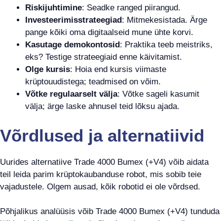
Riskijuhtimine
: Seadke ranged piirangud.
Investeerimisstrateegiad
: Mitmekesistada. Ärge
pange kõiki oma digitaalseid mune ühte korvi.
Kasutage demokontosid
: Praktika teeb meistriks,
eks? Testige strateegiaid enne käivitamist.
Olge kursis
: Hoia end kursis viimaste
krüptouudistega; teadmised on võim.
Võtke regulaarselt välja
: Võtke sageli kasumit
välja; ärge laske ahnusel teid lõksu ajada.
Võrdlused ja alternatiivid
Uurides alternatiive Trade 4000 Bumex (+V4) võib aidata
teil leida parim krüptokaubanduse robot, mis sobib teie
vajadustele. Olgem ausad, kõik robotid ei ole võrdsed.
Põhjalikus analüüsis võib Trade 4000 Bumex (+V4) tunduda