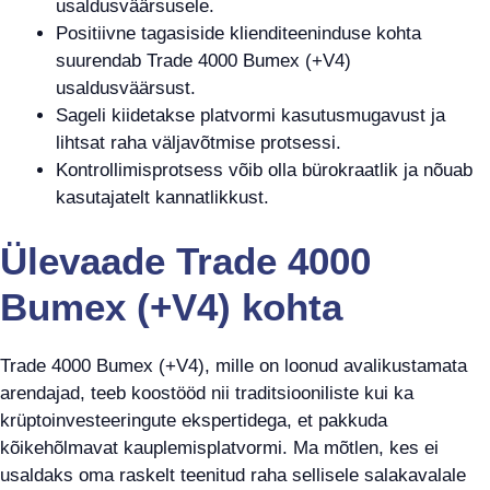
usaldusväärsusele.
Positiivne tagasiside klienditeeninduse kohta
suurendab Trade 4000 Bumex (+V4)
usaldusväärsust.
Sageli kiidetakse platvormi kasutusmugavust ja
lihtsat raha väljavõtmise protsessi.
Kontrollimisprotsess võib olla bürokraatlik ja nõuab
kasutajatelt kannatlikkust.
Ülevaade Trade 4000
Bumex (+V4) kohta
Trade 4000 Bumex (+V4), mille on loonud avalikustamata
arendajad, teeb koostööd nii traditsiooniliste kui ka
krüptoinvesteeringute ekspertidega, et pakkuda
kõikehõlmavat kauplemisplatvormi. Ma mõtlen, kes ei
usaldaks oma raskelt teenitud raha sellisele salakavalale