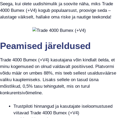
Seega, kui olete uudishimulik ja soovite näha, miks Trade
4000 Bumex (+V4) kogub populaarsust, proovige seda –
alustage väikselt, hallake oma riske ja nautige teekonda!
Peamised järeldused
Trade 4000 Bumex (+V4) kasutajana võin kindlalt öelda, et
minu kogemused on olnud valdavalt positiivsed. Platvormi
võidu määr on umbes 88%, mis teeb sellest usaldusväärse
valiku kauplemiseks. Lisaks sellele on tasud üsna
mõistlikud, 0,5% tasu tehingutelt, mis on turul
konkurentsivõimeline.
Trustpiloti hinnangud ja kasutajate iseloomustused
viitavad Trade 4000 Bumex (+V4)