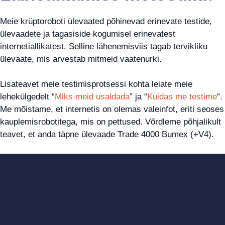
Meie krüptoroboti ülevaated põhinevad erinevate testide,
ülevaadete ja tagasiside kogumisel erinevatest
internetiallikatest. Selline lähenemisviis tagab tervikliku
ülevaate, mis arvestab mitmeid vaatenurki.
Lisateavet meie testimisprotsessi kohta leiate meie
lehekülgedelt “
Miks meid usaldada
” ja “
Kuidas me testime
“.
Me mõistame, et internetis on olemas valeinfot, eriti seoses
kauplemisrobotitega, mis on pettused. Võrdleme põhjalikult
teavet, et anda täpne ülevaade Trade 4000 Bumex (+V4).