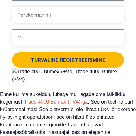
TURVALINE REGISTREERIMINE
Enne kui ma sukeldun, lubage mul jagada oma isiklikku
kogemust
Trade 4000 Bumex (+V4)-ga
. See on tõeline pärl
krüptomaailmas! See platvorm ei ole lihtsalt üks järjekordne
fly-by-night operatsioon; see on hästi üles ehitatud
krüptoareen, mida isegi mitte-traderid leiavad
kasutajasõbralikuks. Kasutajaliides on elegantne,