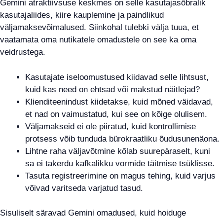
Gemini atraktiivsuse keskmes on selle kasutajasõbralik
kasutajaliides, kiire kauplemine ja paindlikud
väljamaksevõimalused. Siinkohal tulebki välja tuua, et
vaatamata oma nutikatele omadustele on see ka oma
veidrustega.
Kasutajate iseloomustused kiidavad selle lihtsust,
kuid kas need on ehtsad või makstud näitlejad?
Klienditeenindust kiidetakse, kuid mõned väidavad,
et nad on vaimustatud, kui see on kõige olulisem.
Väljamakseid ei ole piiratud, kuid kontrollimise
protsess võib tunduda bürokraatliku õudusunenäona.
Lihtne raha väljavõtmine kõlab suurepäraselt, kuni
sa ei takerdu kafkalikku vormide täitmise tsüklisse.
Tasuta registreerimine on magus tehing, kuid varjus
võivad varitseda varjatud tasud.
Sisuliselt säravad Gemini omadused, kuid hoiduge