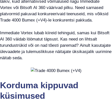
läikiv, kuid alternatiivsed võimalused nagu Immediate
Vortex või Bitsoft AI 360 väärivad pilku. Need sarnased
platvormid pakuvad konkureerivaid teenuseid, mis võiksid
Trade 4000 Bumex (+V4)-le konkurentsi pakkuda.
Immediate Vortex lubab kiireid tehinguid, samas kui Bitsoft
AI 360 väidab löömatut täpsust. Kas need on lihtsalt
turundustrükid või on nad tõesti paremad? Ainult kasutajate
ülevaadete ja tulemuslikkuse näitajate üksikasjalik uurimine
näitab seda.
Korduma kippuvad
küsimused