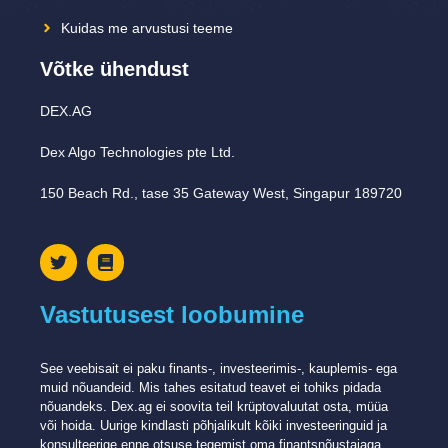
Kuidas me arvustusi teeme
Võtke ühendust
DEX.AG
Dex Algo Technologies pte Ltd.
150 Beach Rd., tase 35 Gateway West, Singapur 189720
Vastutusest loobumine
See veebisait ei paku finants-, investeerimis-, kauplemis- ega
muid nõuandeid. Mis tahes esitatud teavet ei tohiks pidada
nõuandeks. Dex.ag ei ​​soovita teil krüptovaluutat osta, müüa
või hoida. Uurige kindlasti põhjalikult kõiki investeeringuid ja
konsulteerige enne otsuse tegemist oma finantsnõustajaga.