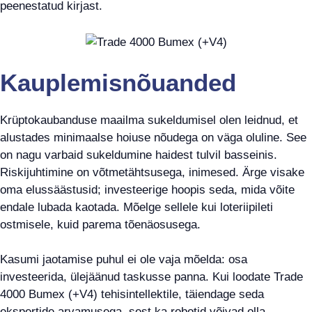
peenestatud kirjast.
Kauplemisnõuanded
Krüptokaubanduse maailma sukeldumisel olen leidnud, et
alustades minimaalse hoiuse nõudega on väga oluline. See
on nagu varbaid sukeldumine haidest tulvil basseinis.
Riskijuhtimine on võtmetähtsusega, inimesed. Ärge visake
oma elussäästusid; investeerige hoopis seda, mida võite
endale lubada kaotada. Mõelge sellele kui loteriipileti
ostmisele, kuid parema tõenäosusega.
Kasumi jaotamise puhul ei ole vaja mõelda: osa
investeerida, ülejäänud taskusse panna. Kui loodate Trade
4000 Bumex (+V4) tehisintellektile, täiendage seda
ekspertide arvamusega, sest ka robotid võivad olla