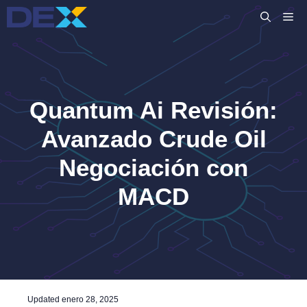
Saltar
M
al
contenido
Quantum Ai Revisión:
Avanzado
Crude Oil
Negociación con
MACD
Updated
enero 28, 2025