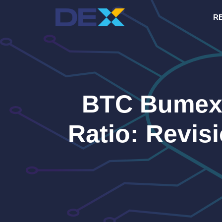
Saltar
R
al
contenido
BTC Bumex 
Ratio: Revis