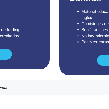
l
Material educat
inglés
Comisiones de 
 de trading
Bonificaciones 
acreditados
No hay microlo
Posibles retras
forma