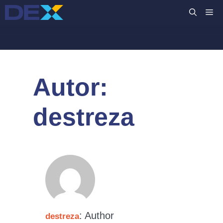
Saltar
M
al
contenido
Autor:
destreza
: Author
destreza