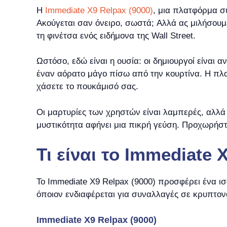
Η
Immediate X9 Relpax (9000)
, μια πλατφόρμα σ
Ακούγεται σαν όνειρο, σωστά; Αλλά ας μιλήσουμε γι
τη φινέτσα ενός ειδήμονα της Wall Street.
Ωστόσο, εδώ είναι η ουσία: οι δημιουργοί είναι α
έναν αόρατο μάγο πίσω από την κουρτίνα. Η πλα
χάσετε το πουκάμισό σας.
Οι μαρτυρίες των χρηστών είναι λαμπερές, αλλά π
μυστικότητα αφήνει μια πικρή γεύση. Προχωρήστ
Τι είναι το Immediate 
Το Immediate X9 Relpax (9000) προσφέρει ένα ισ
όποιον ενδιαφέρεται για συναλλαγές σε κρυπτον
Immediate X9 Relpax (9000)