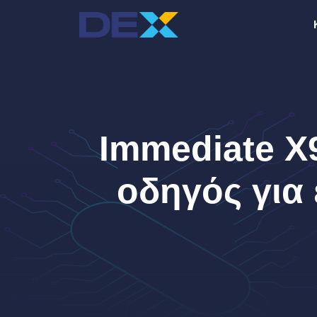
Μετάβαση
σε
περιεχόμενο
Immediate X9
οδηγός για