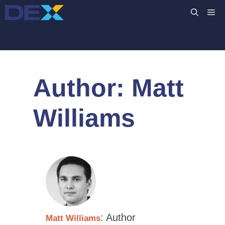
Μετάβαση
M
σε
περιεχόμενο
Author:
Matt
Williams
: Author
Matt Williams