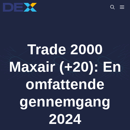
Hop
M
til
indhold
Trade 2000
Maxair (+20): En
omfattende
gennemgang
2024