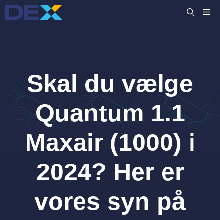
Hop
M
til
indhold
Skal du vælge
Quantum 1.1
Maxair (1000) i
2024? Her er
vores syn på