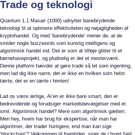
Trade og teknologi
Quantum 1.1 Maxair (1000) udnytter banebrydende
teknologi til at optimere effektiviteten og nøjagtigheden af
kryptohandel. Og med ‘banebrydende’ mener de, at de
smider nogle buzzwords som kunstig intelligens og
algoritmisk handel ind. Det er som at tilføje glitter til et
børnehaveprojekt, og pludselig er det et mesterværk.
Denne platform hævder at gøre trade så let som ingenting,
men lad dig ikke narre, det er ikke en hvilken som helst
tærte, det er en tærte i himlen!
Lad os være ærlige, Ai’en er ikke bare smart, den er
bedrevidende og forudsiger markedsbevægelser med et
smil. Algoritmisk handel? Mere som algoritmisk gætteri.
Men hey, hvem har brug for ekspertise, når man har
algoritmer, der trader hurtigere, end man kan sige
‘blockchain’? Velkommen til fremtiden, siger de i hvert fald.