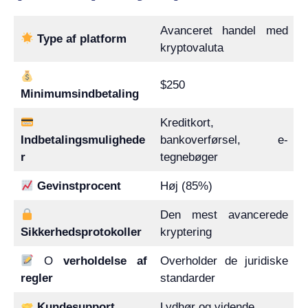
Avanceret handel med
Type af platform
kryptovaluta
$250
Minimumsindbetaling
Kreditkort,
Indbetalingsmulighede
bankoverførsel, e-
r
tegnebøger
Gevinstprocent
Høj (85%)
Den mest avancerede
Sikkerhedsprotokoller
kryptering
O
verholdelse af
Overholder de juridiske
regler
standarder
Kundesupport
Lydhør og vidende