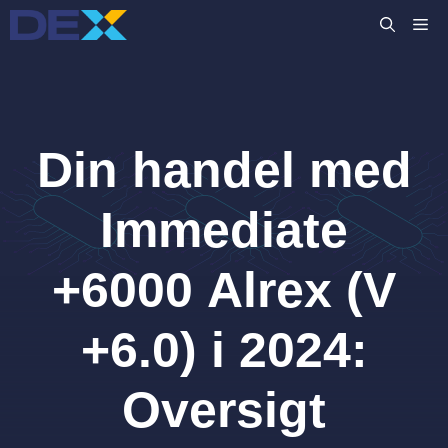
Hop
M
til
indhold
Din handel med
Immediate
+6000 Alrex (V
+6.0) i 2024:
Oversigt