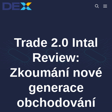
Přeskočit
M
na
obsah
Trade 2.0 Intal
Review:
Zkoumání nové
generace
obchodování