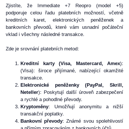
Zjistíte, že Immediate +7 Reopro (model +5)
podporuje celou řadu platebních možností, včetně
kreditních karet, elektronických peněženek a
bankovních převodů, které vám usnadní počáteční
vklad i všechny následné transakce.
Zde je srovnání platebních metod:
Kreditní karty (Visa, Mastercard, Amex
):
(Visa): široce přijímané, nabízející okamžité
transakce.
Elektronické peněženky (PayPal, Skrill,
Neteller
): Poskytují další úroveň zabezpečení
a rychlé a pohodlné převody.
Kryptoměny
: Umožňují anonymitu a nižší
transakční poplatky.
Bankovní převody
: Známé svou spolehlivostí
a přímým zpracováním z bankovních účtů.