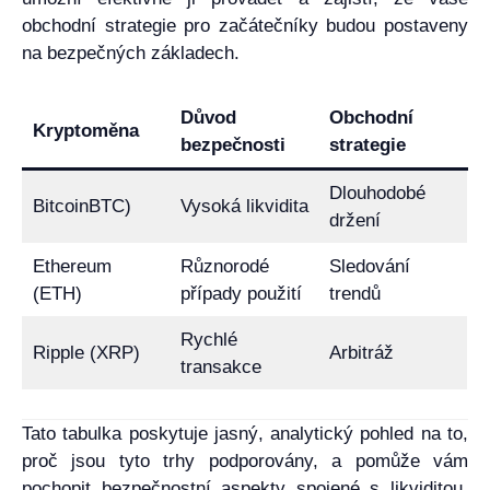
obchodní strategie pro začátečníky budou postaveny
na bezpečných základech.
Důvod
Obchodní
Kryptoměna
bezpečnosti
strategie
Dlouhodobé
BitcoinBTC)
Vysoká likvidita
držení
Ethereum
Různorodé
Sledování
(ETH)
případy použití
trendů
Rychlé
Ripple (XRP)
Arbitráž
transakce
Tato tabulka poskytuje jasný, analytický pohled na to,
proč jsou tyto trhy podporovány, a pomůže vám
pochopit bezpečnostní aspekty spojené s likviditou,