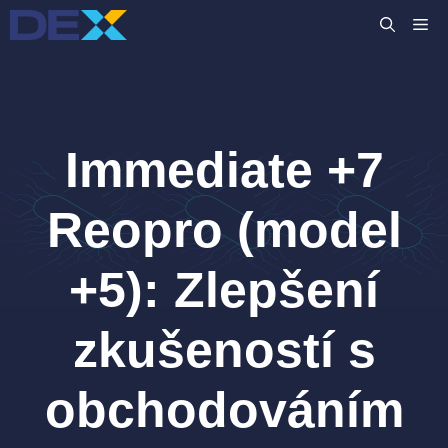
Přeskočit
M
na
obsah
Immediate +7
Reopro (model
+5): Zlepšení
zkušeností s
obchodováním