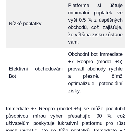
Platforma si účtuje
minimální poplatek ve
výši 0,5 % z úspěšných
Nízké poplatky
obchodů, což zajišťuje,
že většina zisku zůstane
vám.
Obchodní bot Immediate
+7 Reopro (model +5)
Efektivní obchodování
provádí obchody rychle
Bot
a přesně, čímž
optimalizuje potenciální
zisky.
Immediate +7 Reopro (model +5) se může pochlubit
působivou mírou výher přesahující 90 %, což
uživatelům poskytuje lukrativní platformu pro růst
jejich investic. Co se týče poplatků, Immediate +7