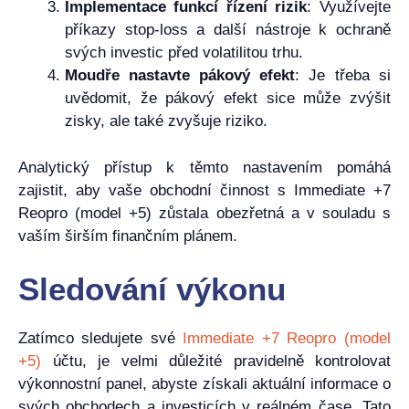
Implementace funkcí řízení rizik
: Využívejte
příkazy stop-loss a další nástroje k ochraně
svých investic před volatilitou trhu.
Moudře nastavte pákový efekt
: Je třeba si
uvědomit, že pákový efekt sice může zvýšit
zisky, ale také zvyšuje riziko.
Analytický přístup k těmto nastavením pomáhá
zajistit, aby vaše obchodní činnost s Immediate +7
Reopro (model +5) zůstala obezřetná a v souladu s
vaším širším finančním plánem.
Sledování výkonu
Zatímco sledujete své
Immediate +7 Reopro (model
+5)
účtu, je velmi důležité pravidelně kontrolovat
výkonnostní panel, abyste získali aktuální informace o
svých obchodech a investicích v reálném čase. Tato