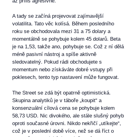
až příliš agresivně.
A tady se začíná projevovat zajímavější
volatilita. Tato věc kolísá. Během posledního
roku se obchodovala mezi 31 a 75 dolary a
momentálně se pohybuje kolem 45 dolarů. Beta
je na 1,53, takže ano, pohybuje se. Což z ní dělá
méně pasivní nástroj a spíše aktivně
sledovatelný. Pokud rádi obchodujete s
momentum nebo získáváte dobré vstupy při
poklesech, tento typ nastavení může fungovat.
The Street se zdá být opatrně optimistická.
Skupina analytiků je v táboře „koupit“ a
konsenzuální cílová cena se pohybuje kolem
58,73 USD. Nic divokého, ale stále slušný pohyb
oproti současné úrovni. Nikdo nekřičí „utíkejte“,
což je v poslední době více, než se dá říct o