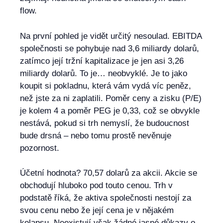
flow.
Na první pohled je vidět určitý nesoulad. EBITDA
společnosti se pohybuje nad 3,6 miliardy dolarů,
zatímco její tržní kapitalizace je jen asi 3,26
miliardy dolarů. To je… neobvyklé. Je to jako
koupit si pokladnu, která vám vydá víc peněz,
než jste za ni zaplatili. Poměr ceny a zisku (P/E)
je kolem 4 a poměr PEG je 0,33, což se obvykle
nestává, pokud si trh nemyslí, že budoucnost
bude drsná – nebo tomu prostě nevěnuje
pozornost.
Účetní hodnota? 70,57 dolarů za akcii. Akcie se
obchodují hluboko pod touto cenou. Trh v
podstatě říká, že aktiva společnosti nestojí za
svou cenu nebo že její cena je v nějakém
kolapsu. Neexistují však žádné jasné důkazy o