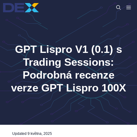
Přeskočit
M
na
obsah
GPT Lispro V1 (0.1) s
Trading Sessions:
Podrobná recenze
verze GPT Lispro 100X
Updated
9 května, 2025