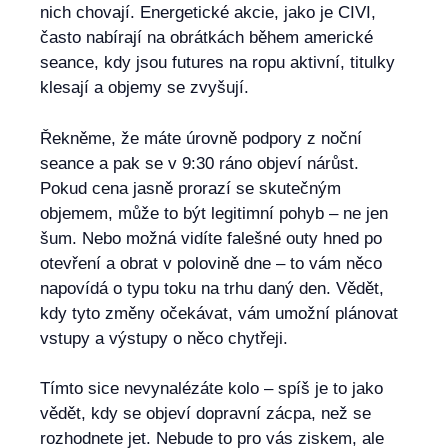
nich chovají. Energetické akcie, jako je CIVI,
často nabírají na obrátkách během americké
seance, kdy jsou futures na ropu aktivní, titulky
klesají a objemy se zvyšují.
Řekněme, že máte úrovně podpory z noční
seance a pak se v 9:30 ráno objeví nárůst.
Pokud cena jasně prorazí se skutečným
objemem, může to být legitimní pohyb – ne jen
šum. Nebo možná vidíte falešné outy hned po
otevření a obrat v polovině dne – to vám něco
napovídá o typu toku na trhu daný den. Vědět,
kdy tyto změny očekávat, vám umožní plánovat
vstupy a výstupy o něco chytřeji.
Tímto sice nevynalézáte kolo – spíš je to jako
vědět, kdy se objeví dopravní zácpa, než se
rozhodnete jet. Nebude to pro vás ziskem, ale