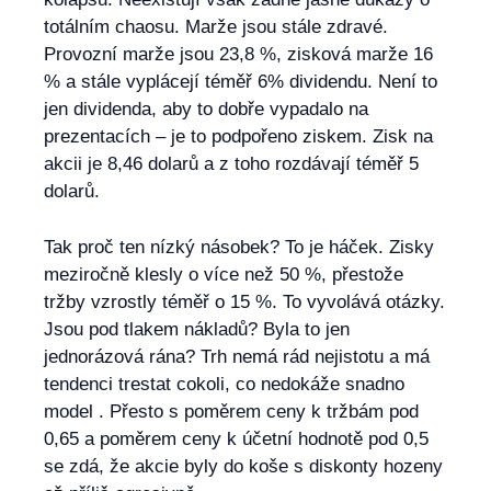
totálním chaosu. Marže jsou stále zdravé.
Provozní marže jsou 23,8 %, zisková marže 16
% a stále vyplácejí téměř 6% dividendu. Není to
jen dividenda, aby to dobře vypadalo na
prezentacích – je to podpořeno ziskem. Zisk na
akcii je 8,46 dolarů a z toho rozdávají téměř 5
dolarů.
Tak proč ten nízký násobek? To je háček. Zisky
meziročně klesly o více než 50 %, přestože
tržby vzrostly téměř o 15 %. To vyvolává otázky.
Jsou pod tlakem nákladů? Byla to jen
jednorázová rána? Trh nemá rád nejistotu a má
tendenci trestat cokoli, co nedokáže snadno
model . Přesto s poměrem ceny k tržbám pod
0,65 a poměrem ceny k účetní hodnotě pod 0,5
se zdá, že akcie byly do koše s diskonty hozeny