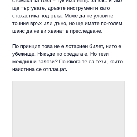
стомаха за това – тук има нещо за вас. И ако
ще търгувате, дръжте инструменти като
стохастика под ръка. Може да не уловите
точния връх или дъно, но ще имате по-голям
шанс да не ви хванат в преследване.
По принцип това не е лотариен билет, нито е
убежище. Някъде по средата е. Но тези
междинни залози? Понякога те са тези, които
наистина се отплащат.