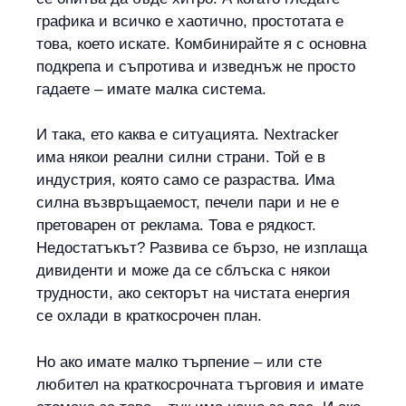
графика и всичко е хаотично, простотата е
това, което искате. Комбинирайте я с основна
подкрепа и съпротива и изведнъж не просто
гадаете – имате малка система.
И така, ето каква е ситуацията. Nextracker
има някои реални силни страни. Той е в
индустрия, която само се разраства. Има
силна възвръщаемост, печели пари и не е
претоварен от реклама. Това е рядкост.
Недостатъкът? Развива се бързо, не изплаща
дивиденти и може да се сблъска с някои
трудности, ако секторът на чистата енергия
се охлади в краткосрочен план.
Но ако имате малко търпение – или сте
любител на краткосрочната търговия и имате