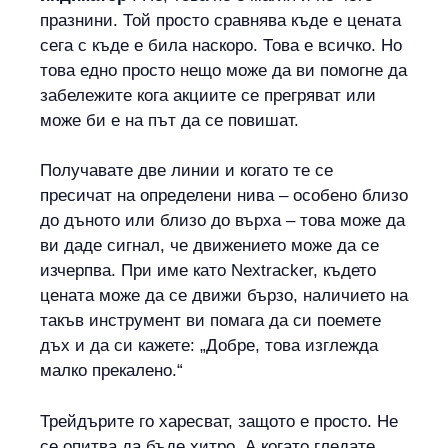
празнини. Той просто сравнява къде е цената
сега с къде е била наскоро. Това е всичко. Но
това едно просто нещо може да ви помогне да
забележите кога акциите се прегряват или
може би е на път да се повишат.
Получавате две линии и когато те се
пресичат на определени нива – особено близо
до дъното или близо до върха – това може да
ви даде сигнал, че движението може да се
изчерпва. При име като Nextracker, където
цената може да се движи бързо, наличието на
такъв инструмент ви помага да си поемете
дъх и да си кажете: „Добре, това изглежда
малко прекалено.“
Трейдърите го харесват, защото е просто. Не
се опитва да бъде хитро. А когато гледате