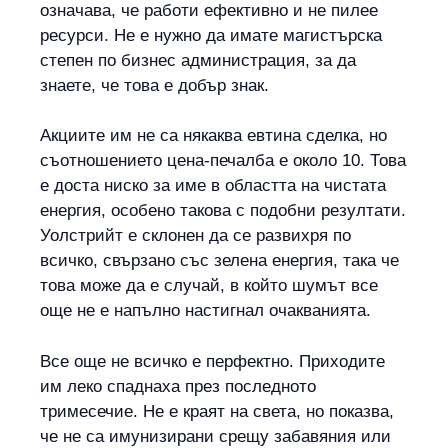
означава, че работи ефективно и не пилее
ресурси. Не е нужно да имате магистърска
степен по бизнес администрация, за да
знаете, че това е добър знак.
Акциите им не са някаква евтина сделка, но
съотношението цена-печалба е около 10. Това
е доста ниско за име в областта на чистата
енергия, особено такова с подобни резултати.
Уолстрийт е склонен да се развихря по
всичко, свързано със зелена енергия, така че
това може да е случай, в който шумът все
още не е напълно настигнал очакванията.
Все още не всичко е перфектно. Приходите
им леко спаднаха през последното
тримесечие. Не е краят на света, но показва,
че не са имунизирани срещу забавяния или