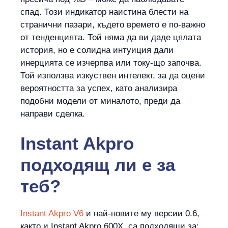
спад. Този индикатор наистина блести на
странични пазари, където времето е по-важно
от тенденцията. Той няма да ви даде цялата
история, но е солидна интуиция дали
инерцията се изчерпва или току-що започва.
Той използва изкуствен интелект, за да оцени
вероятността за успех, като анализира
подобни модели от миналото, преди да
направи сделка.
Instant Akpro
подходящ
ли е
за
теб?
Instant Akpro V6
и най-новите му версии 0.6,
както и Instant Akpro 600X, са подходящи за: