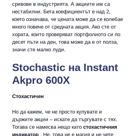
сривове в индустрията. А акциите им са
нестабилни. Бета коефициентът е над 2,
което означава, че цената може да се колебае
много повече от средната акция. Ако сте от
хората, които проверяват портфолиото си по
десет пъти на ден, това може да е от полза,
значи сте малко луди.
Stochastic
на
Instant
Akpro 600X
Стохастичен
Но да кажем, че не просто купувате и
държите акции – искате да търгувате с тях.
Тогава се намесва нещо като
стохастичния
индикатор
. Не, това не е магия и не чете