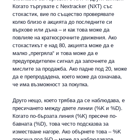
Когато търгувате с Nextracker (NXT) със
стохастик, вие по същество проверявате
колко близо е акцията до последните си
върхове или дъна – и как това може да
повлияе на краткосрочните движения. Ако
стохастикът е над 80, акцията може да е
малко „прегряла“ и това може да е
предупредителен сигнал да започнете да
мислите за продажба. Ако падне под 20, може
да е препродадена, което може да означава,
че има възможност за покупка.
Друго нещо, което трябва да се наблюдава, е
пресичането между двете линии (%K и %D).
Когато по-бързата линия (%K) пресече по-
бавната (%D), това често подсказва за
изместване нагоре. Ако обърнете това – %K
пресича под %D – може да наблюдавате