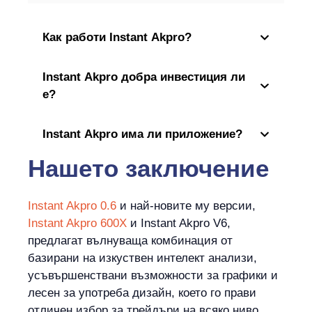
Как работи Instant Akpro?
Instant Akpro добра инвестиция ли
е?
Instant Akpro има ли приложение?
Нашето заключение
Instant Akpro 0.6
и най-новите му версии,
Instant Akpro 600X
и Instant Akpro V6,
предлагат вълнуваща комбинация от
базирани на изкуствен интелект анализи,
усъвършенствани възможности за графики и
лесен за употреба дизайн, което го прави
отличен избор за трейдъри на всяко ниво.