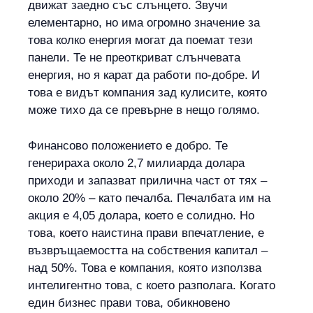
движат заедно със слънцето. Звучи
елементарно, но има огромно значение за
това колко енергия могат да поемат тези
панели. Те не преоткриват слънчевата
енергия, но я карат да работи по-добре. И
това е видът компания зад кулисите, която
може тихо да се превърне в нещо голямо.
Финансово положението е добро. Те
генерираха около 2,7 милиарда долара
приходи и запазват прилична част от тях –
около 20% – като печалба. Печалбата им на
акция е 4,05 долара, което е солидно. Но
това, което наистина прави впечатление, е
възвръщаемостта на собствения капитал –
над 50%. Това е компания, която използва
интелигентно това, с което разполага. Когато
един бизнес прави това, обикновено